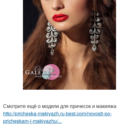
Смотрите ещё о модели для причесок и макияжа
http://pricheska-makiyazh.ru-best.com/novosti-po-
pricheskam-i-makiyazhu/...