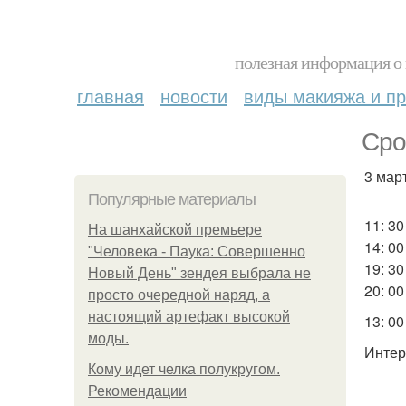
полезная информация о 
главная
новости
виды макияжа и пр
Сро
3 март
Популярные материалы
11: 30
На шанхайской премьере
14: 00
"Человека - Паука: Совершенно
19: 30
Новый День" зендея выбрала не
20: 00
просто очередной наряд, а
настоящий артефакт высокой
13: 00
моды.
Интер
Кому идет челка полукругом.
Рекомендации