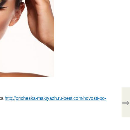
жа
http://pricheska-makiyazh.ru-best.com/novosti-po-
⇨