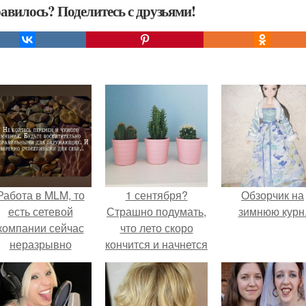
авилось? Поделитесь с друзьями!
Работа в MLM, то
1 сентября?
Обзорчик на
есть сетевой
Страшно подумать,
зимнюю курн
компании сейчас
что лето скоро
неразрывно
кончится и начнется
вязана с создание
дождливая, но
своего контента,
уютная осень.
своей страницы в