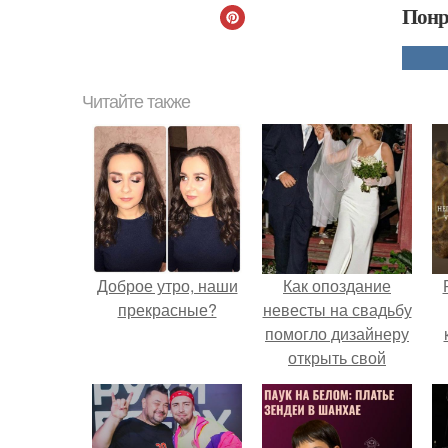
Понр
Читайте также
Доброе утро, наши
Как опоздание
прекрасные?
невесты на свадьбу
помогло дизайнеру
открыть свой
бренд.
с