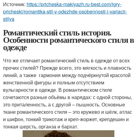
Источник:
https://pricheska-makiyazh.ru-best.com/igry-
pricheski/romantika-stil-v-odezhde-osobennosti-i-variacii-
stilya
Романтический стиль история.
Особенности романтического стиля в
одежде
Что же отличает романтический стиль в одежде от всех
прочих стилей? Прежде всего, это мягкость и плавность
линий, а также гармония между подчёркнутой красотой
женственной фигуры и полным отсутствием
вульгарности в одежде. В романтическом стиле
сочетаются разные объёмы в нарядах: с одной стороны,
это приталенность, а с другой – пышность. Основные
ткани романтического стиля – это кружево и шёлк, атлас
и шифон, тонкий трикотаж и креп-жоржет, крепдешин и
тонкая шерсть, органза и бархат.