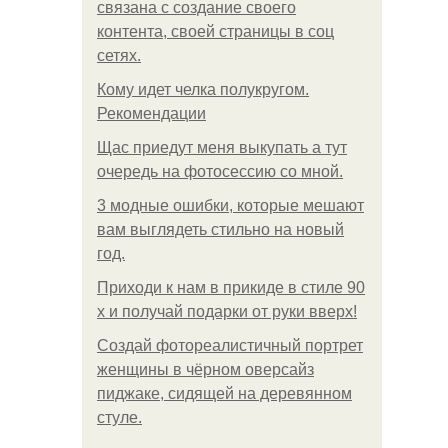
связана с создание своего
контента, своей страницы в соц
сетях.
Кому идет челка полукругом.
Рекомендации
Щас приедут меня выкупать а тут
очередь на фотосессию со мной.
3 модные ошибки, которые мешают
вам выглядеть стильно на новый
год.
Приходи к нам в прикиде в стиле 90
х и получай подарки от руки вверх!
Создай фотореалистичный портрет
женщины в чёрном оверсайз
пиджаке, сидящей на деревянном
стуле.