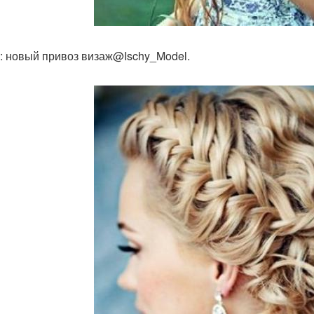
: новый привоз визаж@Ischy_Model.