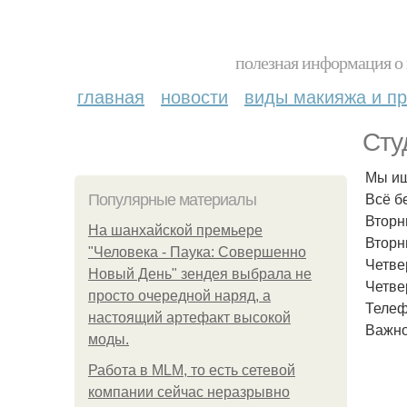
полезная информация о 
главная
новости
виды макияжа и пр
Сту
Мы ищ
Всё б
Популярные материалы
Вторни
На шанхайской премьере
Вторни
"Человека - Паука: Совершенно
Четвер
Новый День" зендея выбрала не
Четве
просто очередной наряд, а
Телеф
настоящий артефакт высокой
Важно
моды.
Работа в MLM, то есть сетевой
компании сейчас неразрывно