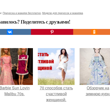
и:
Прическа и макияж бесплатно
,
Модели для причесок и макияжа
авилось? Поделитесь с друзьями!
Barbie Sun Lovin
70 способов стать
Обзорчик на
Malibu 70s.
счастливой
зимнюю курн
женщиной.