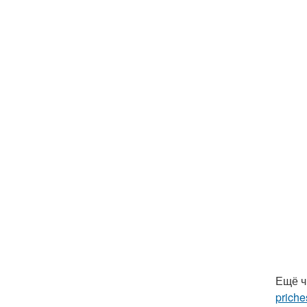
Ещё ч
priche