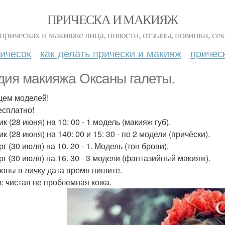
ПРИЧЕСКА И МАКИЯЖ
прическах и макияже лица, новости, отзывы, новинки, сек
ичесок
как делать прически и макияж
причес
дия макияжа Оксаны галеты.
ем моделей!
есплатно!
к (28 июня) на 10: 00 - 1 модель (макияж губ).
к (28 июня) на 140: 00 и 15: 30 - по 2 модели (причёски).
г (30 июля) на 10. 20 - 1. Модель (тон брови).
рг (30 июля) на 16. 30 - 3 модели (фантазийный макияж).
оны в личку дата время пишите.
: чистая не проблемная кожа.