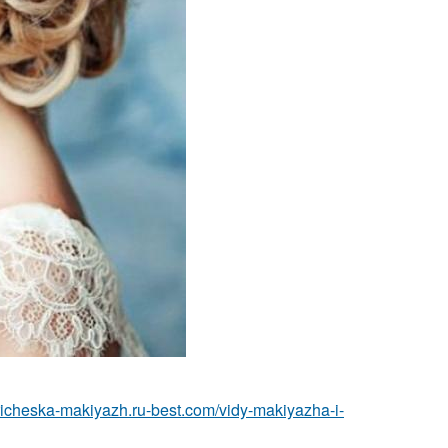
pricheska-makiyazh.ru-best.com/vidy-makiyazha-i-