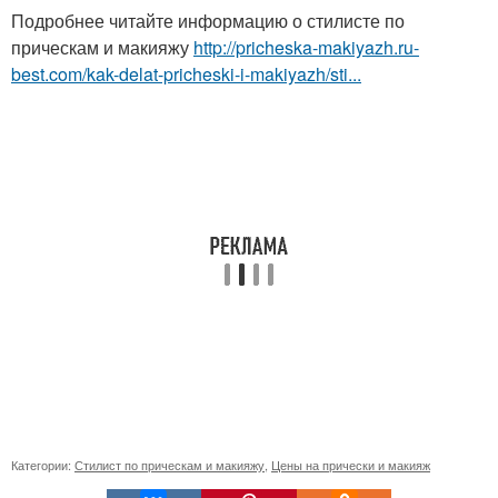
Подробнее читайте информацию о стилисте по
прическам и макияжу
http://pricheska-makiyazh.ru-
best.com/kak-delat-pricheski-i-makiyazh/sti...
Категории:
Стилист по прическам и макияжу
,
Цены на прически и макияж