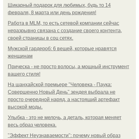
Шикарный подарок для любимых, будь то 14
февраля, 8 марта или день рождения!
Работа в MLM, то есть сетевой компании сейчас
неразрывно связана с создание своего контента,
своей страницы в соц сетях.
Мужской гардероб: 6 вещей, которые нравятся
женщинам
Прическа - не просто волосы, а мощный инструмент
вашего стиля!
На шанхайской премьере "Человека - Паука:
Совершенно Новый День" зендея выбрала не
просто очередной наряд, а настоящий артефакт
высокой моды.
Улыбка - это не мелочь, а деталь, которая меняет
весь образ человека.
"Эффект Неузнаваемости": почему новый образ