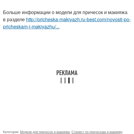
Больше информации о модели для причесок и макияжа
в разделе
http://pricheska-makiyazh.ru-best.com/novosti-po-
pricheskam-i-makiyazhu/...
Категории:
Модели для причесок и макияжа
,
Стилист по прическам и макияжу