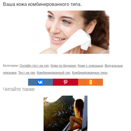
Ваша кожа комбинированного типа.
Категории:
Онлайн-тест на тип
,
Кожи по бауманн
,
Кожи с помощью
,
Визуальные
признаки
,
Тест на тип
,
Комбинированный тип
,
Комбинированные типы
Читайте также