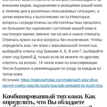
внешним видом, ощущениями и реакциями вашей кожи
в течение дня в различных описываемых ситуациях, а
затем вернитесь к выполнению теста.Некоторые
вопросы сосредоточены на обстоятельствах прошлого,
но большинство оценивают состояние вашей кожи в
настоящее время; именно так на них и нужно отвечать.
Отвечать нужно на все вопросы без исключения. Чтобы
определить ваш тип кожи с максимальной точностью,
выбирайте ответы под буквами А, Б, В или Г; выбирайте
ответ под буквой Д, только если не можете по-другому
ответить на вопрос. 16 типов кожи по классификации
Лесли Бауманн и рекомендации по уходу за каждым из
типов кожи:
Источник:
https://makiyazhglaz.com/makiyazh-glaz-dlya-
raznyh-cvetov-glaz/tip-kozhi-lica-kak-opredelit-tip-kozhi-lica
Комбинированный тип кожи. Как
определить, что Вы обладаете