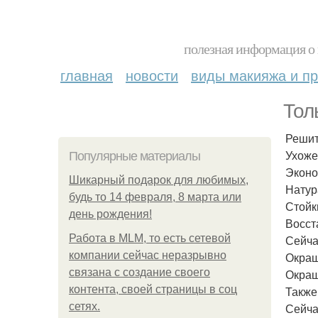
полезная информация о 
главная
новости
виды макияжа и пр
Тол
Решит
Ухоже
Популярные материалы
Эконо
Шикарный подарок для любимых,
Натур
будь то 14 февраля, 8 марта или
Стойк
день рождения!
Восст
Работа в MLM, то есть сетевой
Сейча
компании сейчас неразрывно
Окраш
связана с создание своего
Окраш
контента, своей страницы в соц
Также
сетях.
Сейча