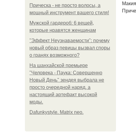
Макияж
Прическа - не просто волосы, а
Причес
мощный инструмент вашего стиля!
Мужской гардероб: 6 вещей,
которые нравятся женщинам
"Эффект Неузнаваемости": почему
новый образ певицы вызвал споры
о гранях возможного?
На шанхайской премьере
"Человека - Паука: Совершенно
Новый День" зендея выбрала не
просто очередной наряд, а
настоящий артефакт высокой
моды.
Dafunkystyle. Matrix neo.