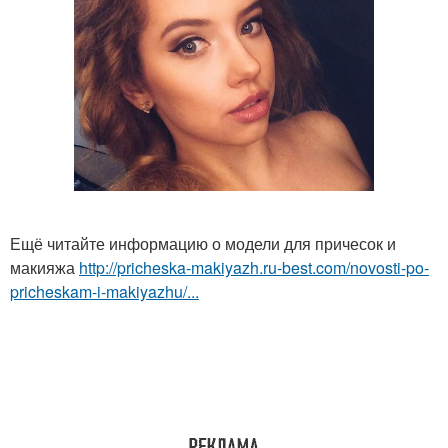
Ещё читайте информацию о модели для причесок и
макияжа
http://pricheska-makiyazh.ru-best.com/novosti-po-
pricheskam-i-makiyazhu/...