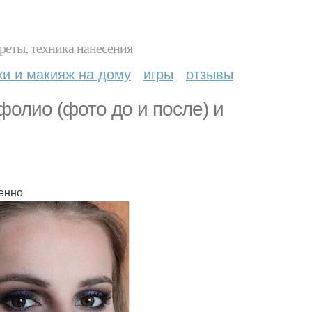
реты, техника нанесения
ки и макияж на дому
игры
отзывы
олио (фото до и после) и
венно