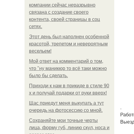
компании сейчас неразрывно
связана с создание своего
контента, своей страницы в соц
сетях.
Этот день был наполнен особенной
красотой, трепетом и невероятным
весельем!
Мой ответ на комментарий о том,
что "ну маникюр то всё таки можно
было бы сделать.
Приходи к нам в прикиде в стиле 90
х и получай подарки от руки вверх!
Щас приедут меня выкупать а тут
.
очередь на фотосессию со мной.
Работ
Сохраняйте мои точные черты
Выезд
лица, форму губ, линию скул, носа и