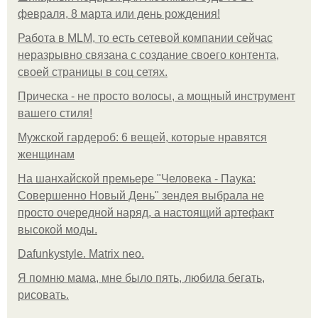
февраля, 8 марта или день рождения!
Работа в MLM, то есть сетевой компании сейчас
неразрывно связана с создание своего контента,
своей страницы в соц сетях.
Прическа - не просто волосы, а мощный инструмент
вашего стиля!
Мужской гардероб: 6 вещей, которые нравятся
женщинам
На шанхайской премьере "Человека - Паука:
Совершенно Новый День" зендея выбрала не
просто очередной наряд, а настоящий артефакт
высокой моды.
Dafunkystyle. Matrix neo.
Я помню мама, мне было пять, любила бегать,
рисовать.