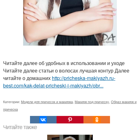
Читайте далее об удобных в использовании и уходе
Читайте далее статьи о волосах лучшая контур Далее
читайте о домашних
http://pricheska-makiyazh.ru-
best.com/kak-delat-pricheski-i-makiyazh/obr...
Категории:
Модели для причесок и макияжа
,
Макияж под прическу
,
Образ макияж и
прическа
Читайте также