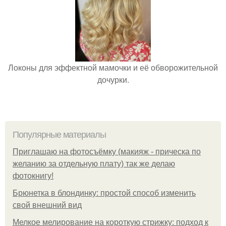
Локоны для эффектной мамочки и её обворожительной
дочурки.
Популярные материалы
Приглашаю на фотосъёмку (макияж - прическа по
желанию за отдельную плату) так же делаю
фотокнигу!
Брюнетка в блондинку: простой способ изменить
свой внешний вид
Мелкое мелирование на короткую стрижку: подход к