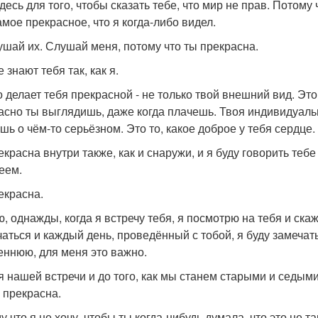
десь для того, чтобы сказать тебе, что мир не прав. Потому
амое прекрасное, что я когда-либо видел.
ушай их. Слушай меня, потому что ты прекрасна.
 знают тебя так, как я.
о делает тебя прекрасной - не только твой внешний вид. Это
асно ты выглядишь, даже когда плачешь. Твоя индивидуально
шь о чём-то серьёзном. Это то, какое доброе у тебя сердце.
екрасна внутри также, как и снаружи, и я буду говорить тебе
еем.
екрасна.
ю, однажды, когда я встречу тебя, я посмотрю на тебя и ска
чаться и каждый день, проведённый с тобой, я буду замечат
еннюю, для меня это важно.
я нашей встречи и до того, как мы станем старыми и седыми
ы прекрасна.
 что я не хочу, чтобы ты когда-нибудь думала, что это не та