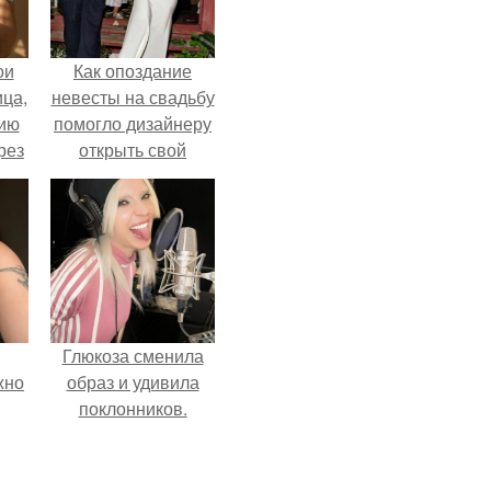
ои
Как опоздание
ца,
невесты на свадьбу
нию
помогло дизайнеру
рез
открыть свой
бренд.
Глюкоза сменила
жно
образ и удивила
поклонников.