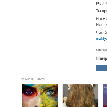
родинк
Ты пр
И я с
Искре
Читай
makiya
Категори
Понр
Читайте также