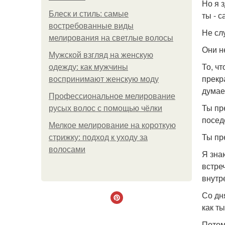
Но я з
Блеск и стиль: самые
ты - с
востребованные виды
Не сл
мелирования на светлые волосы
Они не
Мужской взгляд на женскую
То, чт
одежду: как мужчины
прекр
воспринимают женскую моду
думае
Профессиональное мелирование
Ты пр
русых волос с помощью чёлки
посед
Мелкое мелирование на короткую
Ты пр
стрижку: подход к уходу за
волосами
Я зна
встре
внутр
Со дн
как т
Потому