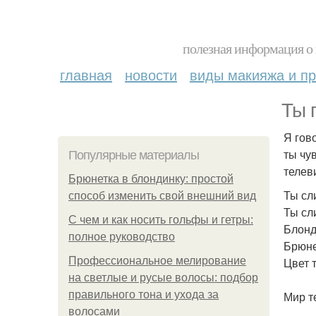
полезная информация о 
главная
новости
виды макияжа и пр
Ты 
Я гов
ты чу
Популярные материалы
телеви
Брюнетка в блондинку: простой
Ты сл
способ изменить свой внешний вид
Ты сл
С чем и как носить гольфы и гетры:
Блонд
полное руководство
Брюне
Профессиональное мелирование
Цвет 
на светлые и русые волосы: подбор
правильного тона и ухода за
Мир т
волосами