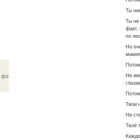
Ты ник
Ты не
факт,
по лес
Но оч
макия
Потому
⇦
Не им
глаза
Потом
Твои 
Не ст
Твоё 
Каждо