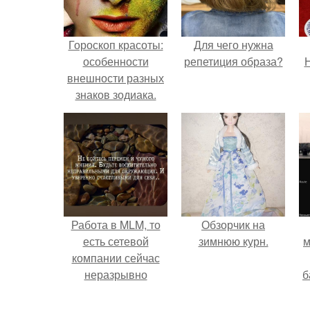
Гороскоп красоты:
Для чего нужна
особенности
репетиция образа?
Н
внешности разных
знаков зодиака.
Работа в MLM, то
Обзорчик на
есть сетевой
зимнюю курн.
м
компании сейчас
неразрывно
б
связана с создание
своего контента,
и