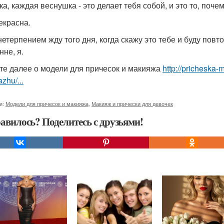
а, каждая веснушка - это делает тебя собой, и это то, поче
екрасна.
 нетерпением жду того дня, когда скажу это тебе и буду пов
нне, я.
те далее о модели для причесок и макияжа
http://pricheska-
zhu/...
и:
Модели для причесок и макияжа
,
Макияж и прически для девочек
авилось? Поделитесь с друзьями!