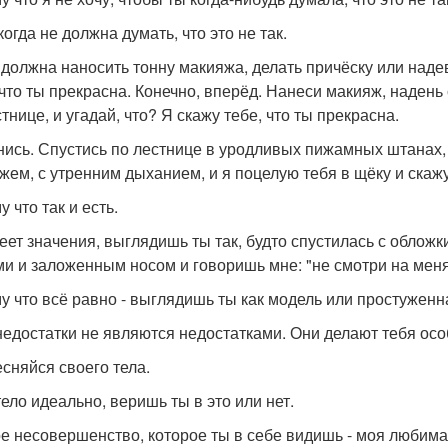
огда не должна думать, что это не так.
 должна наносить тонну макияжа, делать причёску или надев
 что ты прекрасна. Конечно, вперёд. Нанеси макияж, надень 
тнице, и угадай, что? Я скажу тебе, что ты прекрасна.
нись. Спустись по лестнице в уродливых пижамных штанах
жем, с утренним дыханием, и я поцелую тебя в щёку и скажу
 что так и есть.
еет значения, выглядишь ты так, будто спустилась с обложк
ми и заложенным носом и говоришь мне: "не смотри на меня.
у что всё равно - выглядишь ты как модель или простуженна
недостатки не являются недостатками. Они делают тебя осо
есняйся своего тела.
тело идеально, веришь ты в это или нет.
е несовершенство, которое ты в себе видишь - моя любима