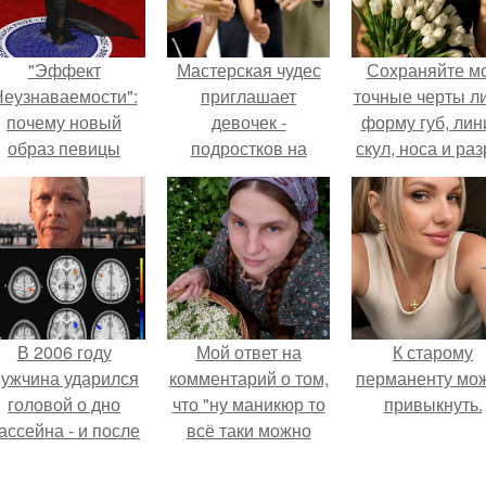
"Эффект
Мастерская чудес
Сохраняйте м
еузнаваемости":
приглашает
точные черты ли
почему новый
девочек -
форму губ, ли
образ певицы
подростков на
скул, носа и раз
вызвал споры о
практикум по
глаз.
гранях
красоте "МОЙ
возможного?
Стиль"?
В 2006 году
Мой ответ на
К старому
ужчина ударился
комментарий о том,
перманенту мо
головой о дно
что "ну маникюр то
привыкнуть.
ассейна - и после
всё таки можно
этого его жизнь
было бы сделать.
зменилась самым