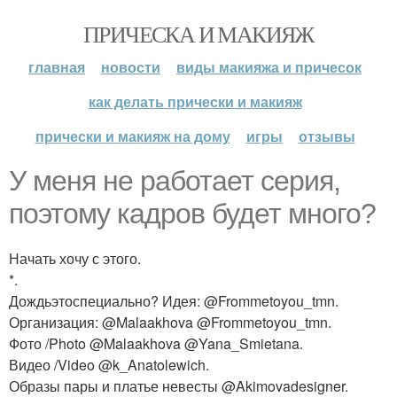
ПРИЧЕСКА И МАКИЯЖ
главная
новости
виды макияжа и причесок
как делать прически и макияж
прически и макияж на дому
игры
отзывы
У меня не работает серия,
поэтому кадров будет много?
Начать хочу с этого.
*.
Дождьэтоспециально? Идея: @Frommetoyou_tmn.
Организация: @Malaakhova @Frommetoyou_tmn.
Фото /Photo @Malaakhova @Yana_Smietana.
Видео /Video @k_Anatolewich.
Образы пары и платье невесты @Akimovadesigner.