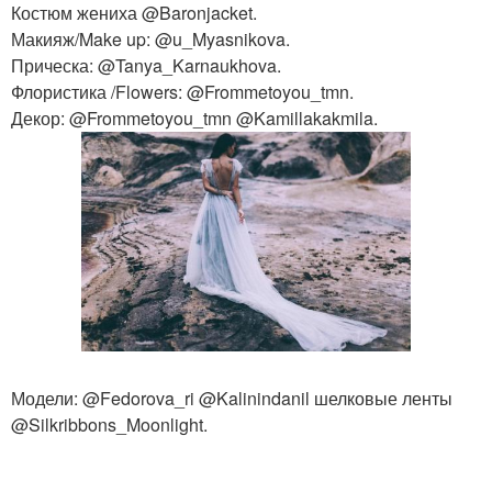
Костюм жениха @Baronjacket.
Макияж/Make up: @u_Myasnikova.
Прическа: @Tanya_Karnaukhova.
Флористика /Flowers: @Frommetoyou_tmn.
Декор: @Frommetoyou_tmn @Kamillakakmila.
Модели: @Fedorova_ri @Kalinindanil шелковые ленты
@Silkribbons_Moonlight.