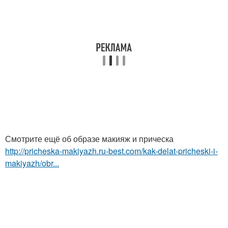
Смотрите ещё об образе макияж и прическа
http://pricheska-makiyazh.ru-best.com/kak-delat-pricheski-i-
makiyazh/obr...