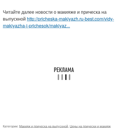
Читайте далее новости о макияже и прическа на
выпускной
http://pricheska-makiyazh.ru-best.com/vidy-
makiyazha-i-prichesok/makiyaz...
Категории:
Макияж и прическа на выпускной
,
Цены на прически и макияж