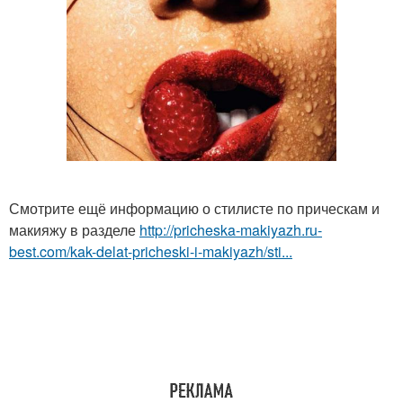
Смотрите ещё информацию о стилисте по прическам и
макияжу в разделе
http://pricheska-makiyazh.ru-
best.com/kak-delat-pricheski-i-makiyazh/sti...