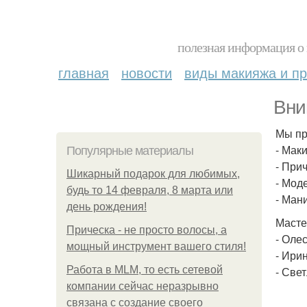
полезная информация о 
главная
новости
виды макияжа и пр
Вни
Мы пр
- Маки
Популярные материалы
- Прич
Шикарный подарок для любимых,
- Мод
будь то 14 февраля, 8 марта или
- Ман
день рождения!
Масте
Прическа - не просто волосы, а
- Оле
мощный инструмент вашего стиля!
- Ири
Работа в MLM, то есть сетевой
- Све
компании сейчас неразрывно
связана с создание своего