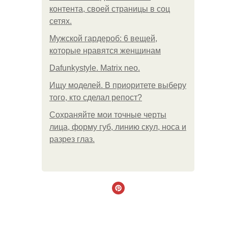
контента, своей страницы в соц
сетях.
Мужской гардероб: 6 вещей,
которые нравятся женщинам
Dafunkystyle. Matrix neo.
Ищу моделей. В приоритете выберу
того, кто сделал репост?
Сохраняйте мои точные черты
лица, форму губ, линию скул, носа и
разрез глаз.