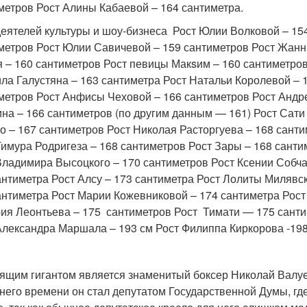
метров Рост Алины Кабаевой – 164 сантиметра.
деятелей культуры и шоу-бизнеса Рост Юлии Волковой – 15
метров Рост Юлии Савичевой – 159 сантиметров Рост Жанн
я – 160 сантиметров Рост певицы Макsим – 160 сантиметров
ла Галустяна – 163 сантиметра Рост Натальи Королевой – 1
метров Рост Анфисы Чеховой – 166 сантиметров Рост Андре
на – 166 сантиметров (по другим данным — 161) Рост Сати
о – 167 сантиметров Рост Николая Расторгуева – 168 сант
Тимура Родригеза – 168 сантиметров Рост Зары – 168 сант
Владимира Высоцкого – 170 сантиметров Рост Ксении Собча
антиметра Рост Алсу – 173 сантиметра Рост Лолиты Милявс
антиметра Рост Марии Кожевниковой – 174 сантиметра Рост
ия Леонтьева – 175 сантиметров Рост Тимати — 175 санти
Александра Маршала – 193 см Рост Филиппа Киркорова -19
ящим гигантом является знаменитый боксер Николай Валуев
него времени он стал депутатом Государственной Думы, гд