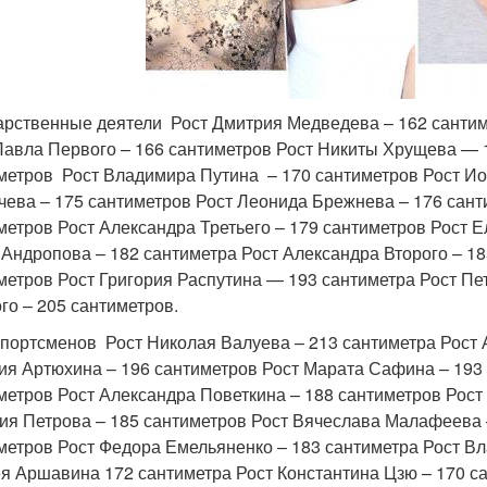
арственные деятели Рост Дмитрия Медведева – 162 сантим
Павла Первого – 166 сантиметров Рост Никиты Хрущева — 1
метров Рост Владимира Путина – 170 сантиметров Рост Ио
чева – 175 сантиметров Рост Леонида Брежнева – 176 сант
метров Рост Александра Третьего – 179 сантиметров Рост 
Андропова – 182 сантиметра Рост Александра Второго – 18
метров Рост Григория Распутина — 193 сантиметра Рост Пе
го – 205 сантиметров.
спортсменов Рост Николая Валуева – 213 сантиметра Рост 
ия Артюхина – 196 сантиметров Рост Марата Сафина – 193
метров Рост Александра Поветкина – 188 сантиметров Рост 
ия Петрова – 185 сантиметров Рост Вячеслава Малафеева 
метров Рост Федора Емельяненко – 183 сантиметра Рост Вл
я Аршавина 172 сантиметра Рост Константина Цзю – 170 са