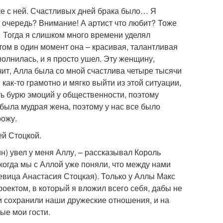
аке с ней. Счастливых дней брака было… Я
 очередь? Внимание! А артист что любит? Тоже
… Тогда я слишком много времени уделял
том в один момент она – красивая, талантливая
олнилась, и я просто ушел. Эту женщину,
чит, Алла была со мной счастлива четыре тысячи
как-то грамотно и мягко выйти из этой ситуации,
ть бурю эмоций у общественности, поэтому
 была мудрая жена, поэтому у нас все было
рожу.
ей Стоцкой.
н) увел у меня Аллу, – рассказывал Король
 когда мы с Аллой уже поняли, что между нами
певица Анастасия Стоцкая). Только у Аллы Макс
оектом, в который я вложил всего себя, дабы не
 и сохранили наши дружеские отношения, и на
ые мои гости.