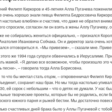
тний Филипп Киркоров и 45-летняя Алла Пугачева поженилис
е очень хорошо знали певца Филиппа Бедросовича Киркор
л настолько влюблен и счастлив, что даже не обратил вним
 его спросили, согласен ли он взять в жены Аллу Пугачеву, о
же не собирались жениться официально, – признался Корол
Анатолия Ивановича Собчака. Он и директор зала очень хот
ался отговориться я. «Мы привезем», – сказали мне. Приве
 этого же 1994 года супруги обвенчались в Иерусалиме. Пр
ать мамой. «Я делаю все возможное, чтобы произошло это чу
ь песни», – говорила тогда Алла Борисовна.
е то что бы мечтал стать отцом, – откровенничал Филипп Ки
бъединит, сохранит наш брак. Но мы тогда настолько упивал
 30, ей сорок с небольшим – что о детях не думали. У нас 
льные творческие проекты, которые бы не родились, если
рского южного парня и рыжей бестии. Мы достаточно повесели
лько счастливых дней брака было у Аллы Пугачевой с тобой