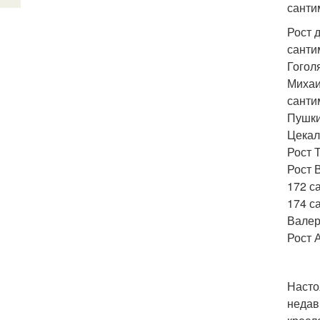
санти
Рост 
санти
Гогол
Михаи
санти
Пушки
Цекал
Рост 
Рост 
172 с
174 с
Валер
Рост 
Насто
недав