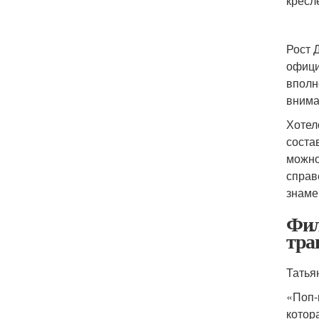
кресл
Рост 
офици
вполн
внима
Хотел
соста
можно
справ
знаме
Фил
тра
Татья
«Поп-
котор