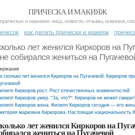
ПРИЧЕСКА И МАКИЯЖ
прическах и макияже лица, новости, отзывы, новинки, сек
ичесок
как делать прически и макияж
причес
сколько лет женился Киркоров на Пу
 не собирался жениться на Пугачево
ержание
о сколько лет женился Киркоров на Пугачевой. Киркоров пр
угачевой
илипп Киркоров рост. Рост отечественных знаменитостей
илипп Киркоров умер. "За, что?": Киркоров не может смирит
илипп Киркоров жена. Филипп Киркоров сегодня — его жен
иктория марковна Киркорова. Настоящая национальность 
сколько лет женился Киркоров на Пуга
собирался жениться на Пугачевой