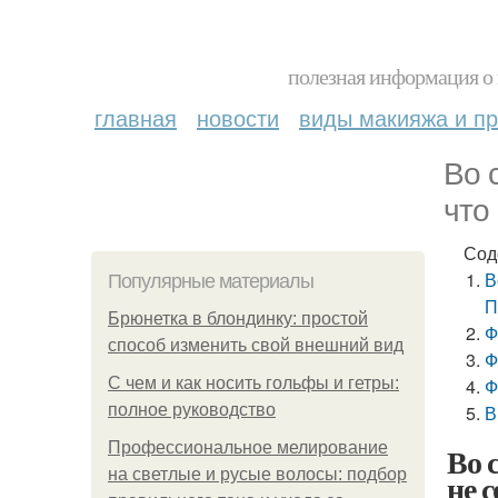
полезная информация о 
главная
новости
виды макияжа и пр
Во 
что
Сод
В
Популярные материалы
П
Брюнетка в блондинку: простой
Ф
способ изменить свой внешний вид
Ф
С чем и как носить гольфы и гетры:
Ф
полное руководство
В
Профессиональное мелирование
Во 
на светлые и русые волосы: подбор
не 