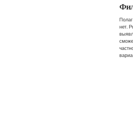
Фил
Полаг
нет. 
выявл
сможе
частн
вариа