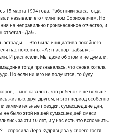
ь 15 марта 1994 года. Работники загса тогда
ова и называли его Филиппом Борисовичем. Но
ания на неправильно произнесенное отчество, и
н ответил «Да!».
ь эстрады. – Это была инициатива покойного
ели нас поженить. «А я паспорт забыл», –
зли. И расписали. Мы даже об этом и не думали.
имадонна тогда признавалась, что снова хотела
до. Но если ничего не получится, то буду
ркоров, – мне казалось, что ребенок еще больше
ись жизнью, друг другом, и этот период особенно
были замечательные поездки, сумасшедшие дни,
 бы не было этой нашей сумасшедшей смеси
лись за эти 10 лет, и у нас есть что вспомнить.
? – спросила Лера Кудрявцева у своего гостя.