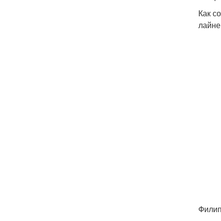
Как с
лайне
Филип