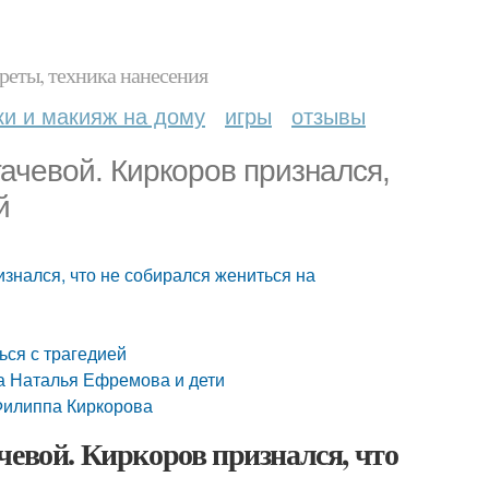
реты, техника нанесения
ки и макияж на дому
игры
отзывы
гачевой. Киркоров признался,
й
изнался, что не собирался жениться на
ься с трагедией
а Наталья Ефремова и дети
Филиппа Киркорова
чевой. Киркоров признался, что