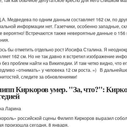
е, так как обычное депутатское кресло для него слишком ма
Д.А. Медведева по одним данным составляет 162 см, по друг
альной информации нет. Газетчики, особенно западные, скл
е вероятно! Встречаются также невероятные данные о 156 и
ния.
ось бы отметить отдельно рост Иосифа Сталина. Я неоднокр
вляет 162 см. Но не так давно я встретил изображение инф
 без проблем найти на Википедии. И там четко видно, что ег
едливо «отнимать» у человека 12 см роста. =) В дальнейш
нитостей, следите за обновлениями!
ипп Киркоров умер. "За, что?": Кирко
гедией
на Ларина
король» российской сцены Филипп Киркоров выразил соболе
ая произошла сегодня, 8 января.