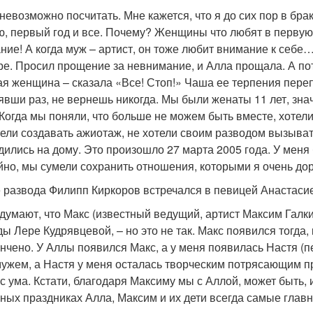
 невозможно посчитать. Мне кажется, что я до сих пор в бр
ю, первый год и все. Почему? Женщины что любят в первую
ние! А когда муж – артист, он тоже любит внимание к себе
ре. Просил прощение за невнимание, и Алла прощала. А по
ая женщина – сказала «Все! Стоп!» Чаша ее терпения переп
явши раз, не вернешь никогда. Мы были женаты 11 лет, зна
 Когда мы поняли, что больше не можем быть вместе, хотели 
тели создавать ажиотаж, не хотели своим разводом вызыва
дились на дому. Это произошло 27 марта 2005 года. У меня
йно, мы сумели сохранить отношения, которыми я очень до
 развода Филипп Киркоров встречался в певицей Анастаси
 думают, что Макс (известный ведущий, артист Максим Галки
ды Лере Кудрявцевой, – но это не так. Макс появился тогда,
ончено. У Аллы появился Макс, а у меня появилась Настя (
мужем, а Настя у меня осталась творческим потрясающим пр
 с ума. Кстати, благодаря Максиму мы с Аллой, может быть,
ных праздниках Алла, Максим и их дети всегда самые главн