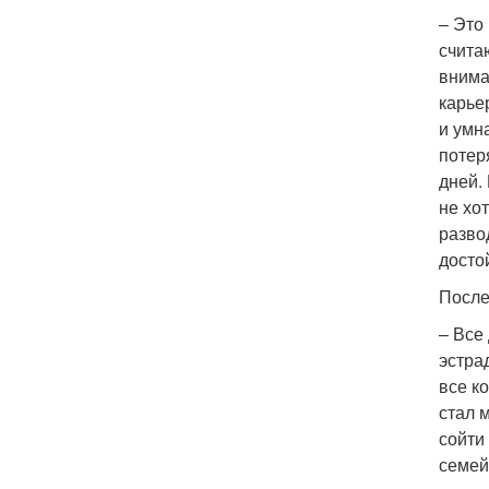
– Это
счита
внима
карье
и умн
потер
дней.
не хо
разво
досто
После
– Все
эстра
все к
стал 
сойти
семей