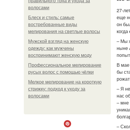
правильного тона и ухода за
волосами
27-ле
еще н
Блеск и стиль: самые
он бы
востребованные виды
когда
мелирования на светлые волосы
– Мы 
Мужской взгляд на женскую
ныне 
одежду: как мужчины
попыт
воспринимают женскую моду
В мае
Профессиональное мелирование
бы ст
русых волос с помощью чёлки
рожат
Мелкое мелирование на короткую
– Я н
стрижку: подход к уходу за
нас о
волосами
– мне
уника
болга
– Ско