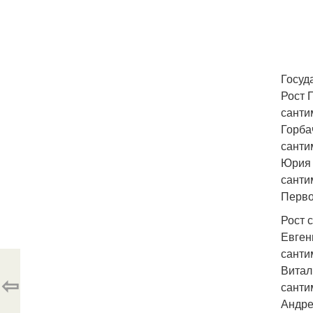
Госуд
Рост 
санти
Горба
санти
Юрия 
санти
Перво
Рост 
Евген
санти
Витал
⇦
санти
Андре