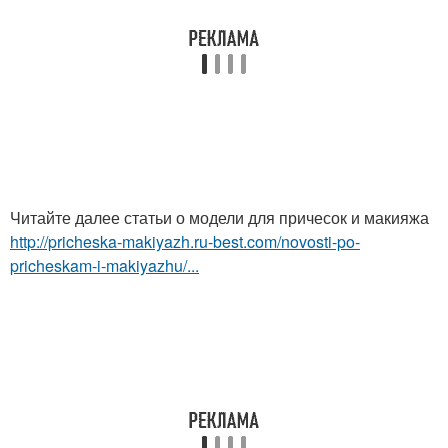
Читайте далее статьи о модели для причесок и макияжа
http://pricheska-makiyazh.ru-best.com/novosti-po-
pricheskam-i-makiyazhu/...