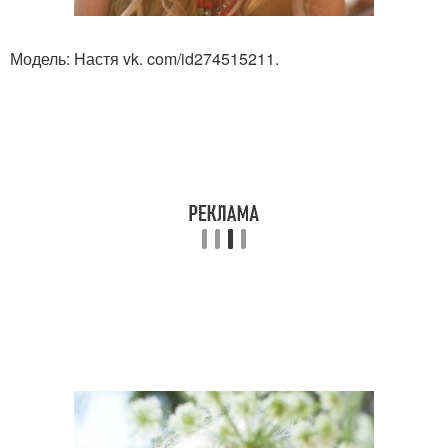
Модель: Настя vk. com/id274515211.