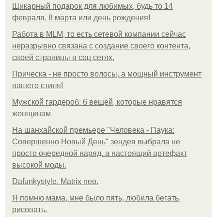
Шикарный подарок для любимых, будь то 14
февраля, 8 марта или день рождения!
Работа в MLM, то есть сетевой компании сейчас
неразрывно связана с создание своего контента,
своей страницы в соц сетях.
Прическа - не просто волосы, а мощный инструмент
вашего стиля!
Мужской гардероб: 6 вещей, которые нравятся
женщинам
На шанхайской премьере "Человека - Паука:
Совершенно Новый День" зендея выбрала не
просто очередной наряд, а настоящий артефакт
высокой моды.
Dafunkystyle. Matrix neo.
Я помню мама, мне было пять, любила бегать,
рисовать.