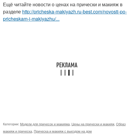
Ещё читайте новости о ценах на прически и макияж в
разделе
http://pricheska-makiyazh.ru-best.com/novosti-po-
pricheskam-i-makiyazhu/...
Категории:
Модели для причесок и макияжа
,
Цены на прически и макияж
,
Образ
макияж и прическа
,
Прическа и макияж с выездом на дом