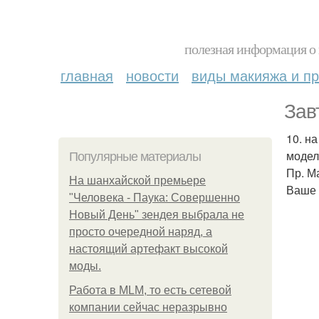
полезная информация о 
главная
новости
виды макияжа и пр
Зав
10. н
модел
Популярные материалы
Пр. М
На шанхайской премьере
Ваше 
"Человека - Паука: Совершенно
Новый День" зендея выбрала не
просто очередной наряд, а
настоящий артефакт высокой
моды.
Работа в MLM, то есть сетевой
компании сейчас неразрывно