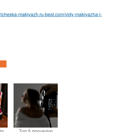
/pricheska-makiyazh.ru-best.com/vidy-makiyazha-i-
in
Топ 5 процедур