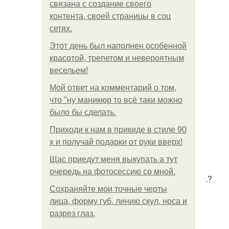
связана с создание своего
контента, своей страницы в соц
сетях.
Этот день был наполнен особенной
красотой, трепетом и невероятным
весельем!
Мой ответ на комментарий о том,
что "ну маникюр то всё таки можно
было бы сделать.
Приходи к нам в прикиде в стиле 90
х и получай подарки от руки вверх!
Щас приедут меня выкупать а тут
очередь на фотосессию со мной.
.?
Сохраняйте мои точные черты
лица, форму губ, линию скул, носа и
разрез глаз.