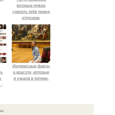
которые нужно
сделать тебе перед
отпуском.
Интересные факты
ть
о красоте, которые
х
я узнала в питере.
 -
юти
язь