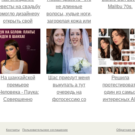
евесты на свадьбу
не длинные
Malibu 70s.
омогло дизайнеру
волосы, худые ноги,
открыть свой
загорелая кожа или
бренд.
идеальные зубы.
На шанхайской
Щас приедут меня
Решила
премьере
выкупать а тут
протестирова
Человека - Паука:
очередь на
один из самы
Совершенно
фотосессию со
интересных AI
Новый День"
мной.
промтов для бь
ендея выбрала не
- анализа.
росто очередной
аряд, а настоящий
Контакты
Пользовательское соглашение
Обратная св