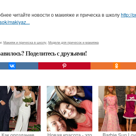
бнее читайте новости о макияже и прическа в школу
http:/
sok/makiyaz...
и:
Макияж и прическа в школу
,
Модели для причесок и макияжа
авилось? Поделитесь с друзьями!
Как опоздание
Новая красота - это
Barbie Sun Lov