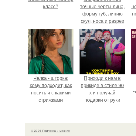
класс?
точные черты лица,
н
форму губ, линию
п
скул, носа и разрез
глаз.
Челка - шторка:
Приходи к нам в
кому подходит, как
прикиде в стиле 90
носить и с какими
х и получай
"
стрижками
подарки от руки
сочетать.
вверх!
з
п
н
© 2026 Прическа и макияж