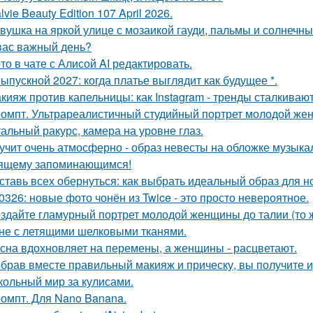
lvie Beauty Edition 107 April 2026.
вушка на яркой улице с мозаикой гауди, пальмы и солнечны
вас важный день?
то в чате с Алисой AI редактировать.
Выпускной 2027: когда платье выглядит как будущее *.
кияж против капельницы: как Instagram - тренды сталкиваю
омпт. Ультрареалистичный студийный портрет молодой же
альный ракурс, камера на уровне глаз.
учит очень атмосферно - образ невесты на обложке музыка
ящему запоминающимся!
ставь всех обернуться: как выбрать идеальный образ для н
0326: новые фото чонён из Twice - это просто невероятное.
здайте гламурный портрет молодой женщины до талии (то ж
не с летящими шелковыми тканями.
сна вдохновляет на перемены, а женщины - расцветают.
брав вместе правильный макияж и прическу, вы получите 
кольный мир за кулисами.
омпт. Для Nano Banana.