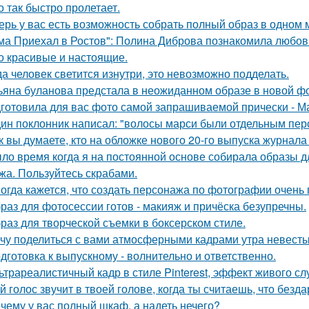
о так быстро пролетает.
ерь у вас есть возможность собрать полный образ в одном 
ма Приехал в Ростов": Полина Диброва познакомила любовн
о красивые и настоящие.
да человек светится изнутри, это невозможно подделать.
ьяна буланова предстала в неожиданном образе в новой ф
готовила для вас фото самой запрашиваемой прически - М
ин поклонник написал: "волосы марси были отдельным пер
к вы думаете, кто на обложке нового 20-го выпуска журнала
ло время когда я на постоянной основе собирала образы дл
жа. Пользуйтесь скрабами.
огда кажется, что создать персонажа по фотографии очень 
раз для фотосессии готов - макияж и причёска безупречны.
раз для творческой съемки в боксерском стиле.
чу поделиться с вами атмосферными кадрами утра невесты
дготовка к выпускному - волнительно и ответственно.
ьтрареалистичный кадр в стиле Pinterest, эффект живого слу
й голос звучит в твоей голове, когда ты считаешь, что безд
чему у вас полный шкаф, а надеть нечего?