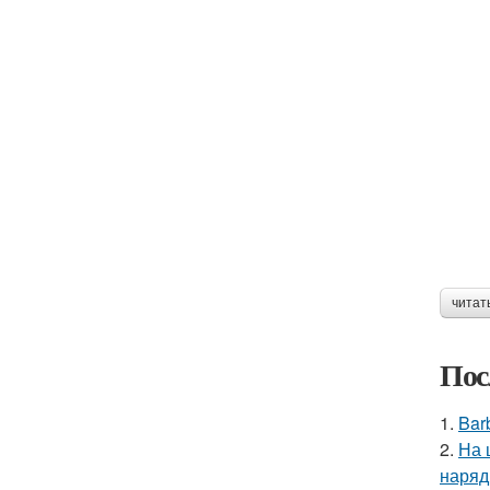
читат
Пос
1.
Bar
2.
На 
наряд