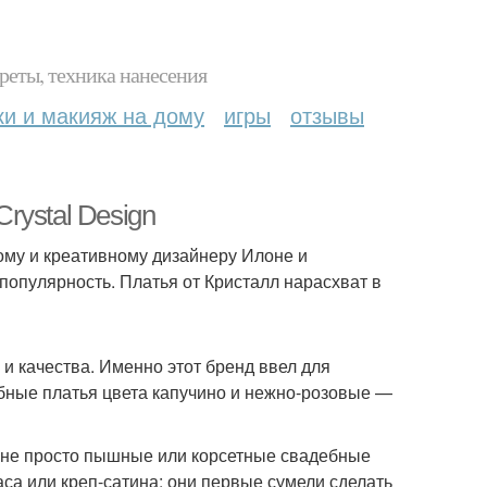
реты, техника нанесения
ки и макияж на дому
игры
отзывы
rystal Design
ому и креативному дизайнеру Илоне и
популярность. Платья от Кристалл нарасхват в
и качества. Именно этот бренд ввел для
бные платья цвета капучино и нежно-розовые —
т не просто пышные или корсетные свадебные
аса или креп-сатина: они первые сумели сделать