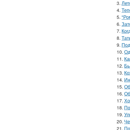
3.
Лет
4.
Теп
5.
"Ро
6.
Зат
7.
Ког
8.
Тат
9.
Под
10.
Од
11.
Ка
12.
Бы
13.
Ко
14.
Ин
15.
Об
16.
Об
17.
Хо
18.
По
19.
Ул
20.
Че
21.
По