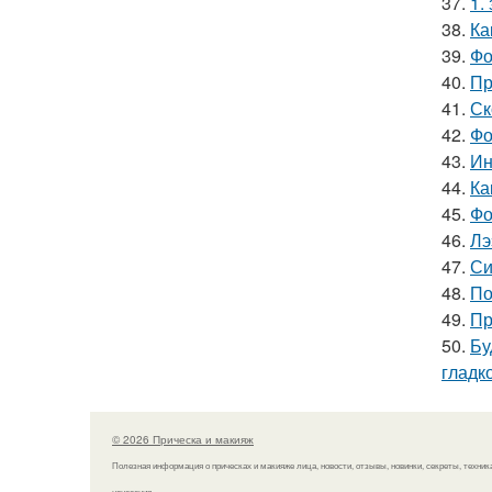
37.
1.
38.
Ка
39.
Фо
40.
Пр
41.
Ск
42.
Фо
43.
Ин
44.
Ка
45.
Фо
46.
Лэ
47.
Си
48.
По
49.
Пр
50.
Бу
гладк
© 2026 Прическа и макияж
Полезная информация о прическах и макияже лица, новости, отзывы, новинки, секреты, техник
нанесения