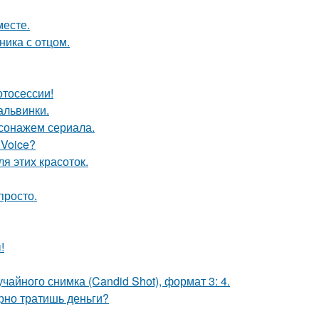
месте.
ика с отцом.
отосессии!
альвинки.
сонажем сериала.
 Voice?
я этих красоток.
просто.
!
чайного снимка (Candid Shot), формат 3: 4.
арно тратишь деньги?