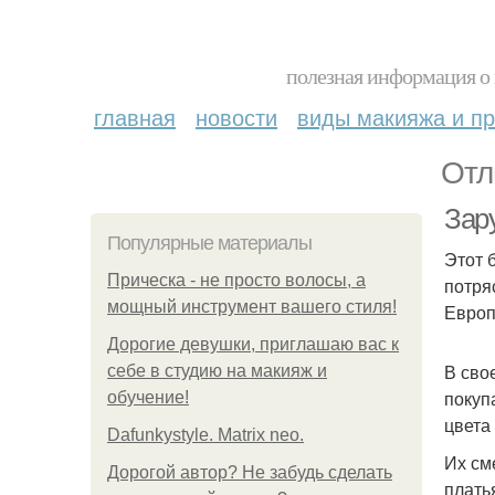
полезная информация о 
главная
новости
виды макияжа и пр
Отл
Зар
Популярные материалы
Этот 
Прическа - не просто волосы, а
потря
мощный инструмент вашего стиля!
Европ
Дорогие девушки, приглашаю вас к
В сво
себе в студию на макияж и
покуп
обучение!
цвета
Dafunkystyle. Matrix neo.
Их см
Дорогой автор? Не забудь сделать
плать