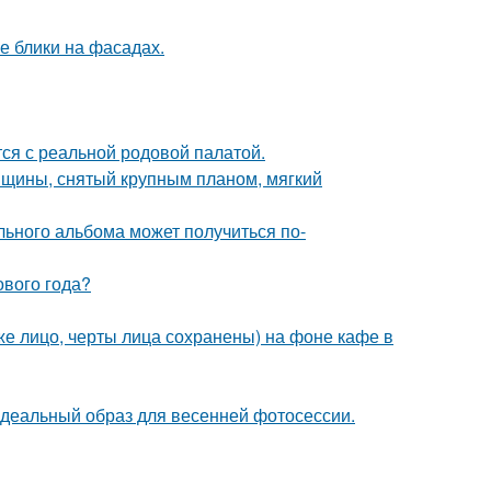
е блики на фасадах.
тся с реальной родовой палатой.
нщины, снятый крупным планом, мягкий
льного альбома может получиться по-
ового года?
е лицо, черты лица сохранены) на фоне кафе в
идеальный образ для весенней фотосессии.