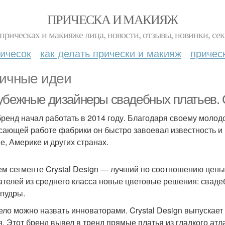
ПРИЧЕСКА И МАКИЯЖ
прическах и макияже лица, новости, отзывы, новинки, сек
ичесок
как делать прически и макияж
причес
ичные идеи
убежные дизайнеры свадебных платьев. C
бренд начал работать в 2014 году. Благодаря своему молод
сающей работе фабрики он быстро завоевал известность и 
е, Америке и других странах.
ем сегменте Crystal Design — лучший по соотношению цены 
ателей из среднего класса новые цветовые решения: сваде
 пудры.
ело можно назвать инноваторами. Crystal Design выпускае
я. Этот бренд вывел в тренд прямые платья из гладкого атл