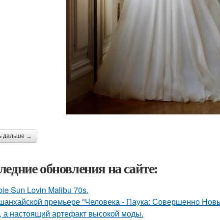
ь дальше →
ледние обновления на сайте:
bie Sun Lovin Malibu 70s.
шанхайской премьере "Человека - Паука: Совершенно Новы
, а настоящий артефакт высокой моды.