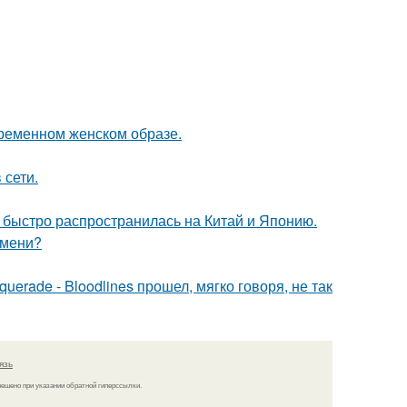
ременном женском образе.
 сети.
е быстро распространилась на Китай и Японию.
емени?
erade - Bloodlines прошел, мягко говоря, не так
язь
решено при указании обратной гиперссылки.