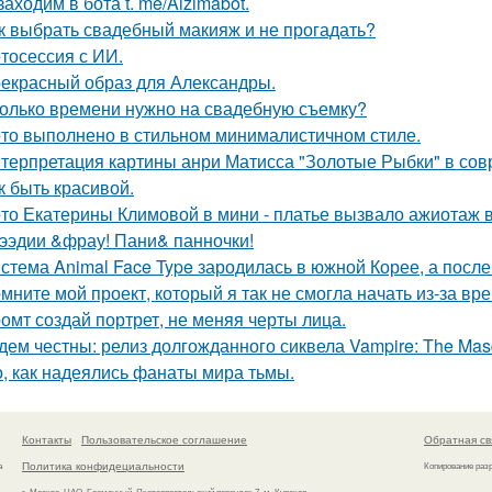
 заходим в бота t. me/Aizimabot.
к выбрать свадебный макияж и не прогадать?
тосессия с ИИ.
екрасный образ для Александры.
олько времени нужно на свадебную съемку?
то выполнено в стильном минималистичном стиле.
терпретация картины анри Матисса "Золотые Рыбки" в сов
к быть красивой.
то Екатерины Климовой в мини - платье вызвало ажиотаж в
ээдии &фрау! Пани& панночки!
стема Animal Face Type зародилась в южной Корее, а посл
мните мой проект, который я так не смогла начать из-за вр
омт создай портрет, не меняя черты лица.
дем честны: релиз долгожданного сиквела Vampire: The Masqu
о, как надеялись фанаты мира тьмы.
Контакты
Пользовательское соглашение
Обратная св
Политика конфидециальности
а
Копирование раз
г. Москва, ЦАО, Басманный, Яковоапостольский переулок 7, м. Курская