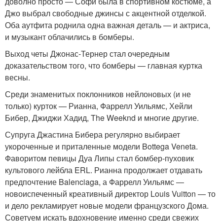
доволно просто — Софи была в спортивном костюме, а
Джо выбрал свободные джинсы с акцентной отделкой.
Оба аутфита роднила одна важная деталь — и актриса,
и музыкант облачились в бомберы.
Выход четы Джонас-Тернер стал очередным
доказательством того, что бомберы — главная куртка
весны.
Среди знаменитых поклонников нейлоновых (и не
только) курток — Рианна, Фаррелл Уильямс, Хейли
Бибер, Джиджи Хадид, The Weeknd и многие другие.
Супруга Джастина Бибера регулярно выбирает
укороченные и приталенные модели Bottega Veneta.
Фаворитом певицы Дуа Липы стал бомбер-пуховик
культового лейбла ERL. Рианна продолжает отдавать
предпочтение Balenciaga, а Фаррелл Уильямс —
новоиспеченный креативный директор Louis Vuitton — то
и дело рекламирует новые модели французского Дома.
Советуем искать вдохновение именно среди свежих