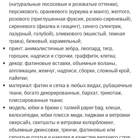
(натуральные лососевые и розоватые оттенки),
персикового, оранжевого (куркума и манго), желтого,
розового (приглушенная фуксия, розово-сиреневый),
сиреневого (фиалка и гиацинт), синего (электрик,
лазурный, голубой), оливкового (мшистый, темная
трава), бежевый, карамельный;
принт: анималистичные зебра, леопард, тигр,
горошек, надписи и строчки, граффити, клетка;
декор: фатиновые вставки, объемные воланы,
аппликации, жемчуг, надписи, сборки, сложный крой,
пайетки;
материал: фатин и сетка в любых видах, рубашечные
ткани, богато декорированные, бархат, трикотаж,
плиссированные ткани;
модель: юбки и брюки с талией paper bag, клеши,
велосипедки, юбки плиссе миди, пиджаки и ветровки
оверсайз, свитшоты и ветровки колорблокинг,
объемные джинсовки, тренчи, фатиновые или
сетчатые платья и накидки в качестве верхнего слоя.