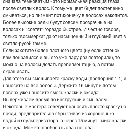
сначала темноватым - это нормальная реакция глаза
после светлых волос. К тому же цвет бцдет постепенно
смываться, но пигмент потихонечку в волосах накопится.
Более высокие ряды будут совсем прозрачные на
волосах и "слетят" гораздо быстрее. И честно говоря,
только "восьмерки" дают насыщенный и глубокий цвет в
светло-русой гамме.
Если захотите более плотного цвета (ну если оттенок
вам понравился и вы его уже пару раз повторили), то
можно на волосы делать препигментацию, а потом
окрашивать.
Для этого вы смешиваете краску воды (пропорция 1:1) и
наносите на все волосы. Держите 15 минут и потом
поверх уже наносите смесь краски и оксида.
Выдерживаем время по инструкции и смываем.
Некоторые мастера советуют наносить просто краску на
пряди, предварительно сбрызгивая из хорошенько
водой из пульверизатора, а через 15 минут - микс краски
и оксида. Можете пробовать оба способа.