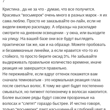
7
Кристина , да не за что - думаю, что все получится.
Красивых "восьмерок" очень много в разных марок - я их
сама люблю. Просто не заказывайте он-лайн, если не
видели вживую раскладку. А образцы на раскладке
смотрите на дневном освещении - у окна, или выходите
на улицу. На вашей базе они все будут выглядеть
практически так же, как и на образце. Можете пробовать
и безаммиачные линейки, а если нравится что-то из
стойкого, то просто берите оксид 3%. Не забывайте
выдерживать правильное количество времени, иначе
реакция не завершится правильно.
Не переживайте, если вдруг оттенок покажется вам
сначала темноватым - это нормальная реакция глаза
после светлых волос. К тому же цвет бцдет постепенно
смываться, но пигмент потихонечку в волосах накопится.
Более высокие ряды будут совсем прозрачные на
волосах и "слетят" гораздо быстрее. И честно говоря,
только "восьмерки" дают насыщенный и глубокий цвет в