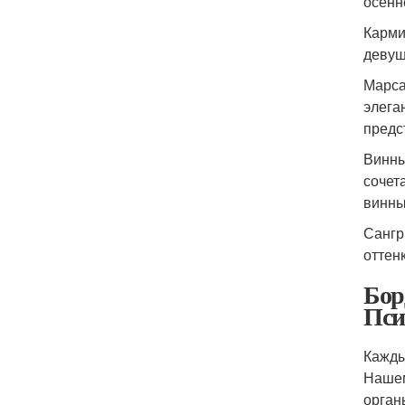
осенн
Карми
девуш
Марса
элега
предс
Винны
сочет
винны
Сангр
оттен
Бор
Пси
Кажды
Нашем
орган