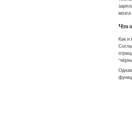
зарпл
мозга 
Что 
Как и
Согла
отриц
“чёрн
Однак
функц