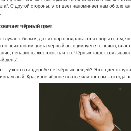
ата”. С другой стороны, этот цвет напоминает нам об элега
.
означает чёрный цвет
 в случае с белым, до сих пор продолжаются споры о том, я
сно психологии цвета чёрный ассоциируется с ночью, власть
ание, ненависть, жестокость и т.п. Чёрных кошек связывают
ый день”.
о… у кого в гардеробе нет чёрных вещей? Этот цвет окружа
иональный. Красивое чёрное платье или костюм – всегда э