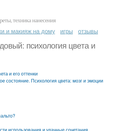
реты, техника нанесения
ки и макияж на дому
игры
отзывы
довый: психология цвета и
ета и его оттенки
ое состояние. Психология цвета: мозг и эмоции
пальто?
ости использования и удачные сочетания