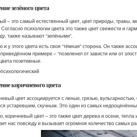
ние зелёного цвета
ый – это самый естественный цвет, цвет природы, травы, м
. Согласно психологии цвета это также цвет свежести и га
ду, также называют “зелёными”.
 и у этого цвета есть своя “тёмная” сторона. Он также ассоц
приведённом примере – “позеленел от зависти или от злост
 цвета позитивные.
психологический
ение коричневого цвета
невый цвет ассоциируется с ленью, грязью, вульгарностью
ься устаревшим, скучным. Это один из самых недооценённы
о, коричневый цвет – это также цвет дерева и осени, тепла 
ает нас повсюду и вызывает огромное количество самых р