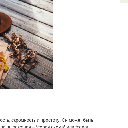
ость, скромность и простоту. Он может быть
юда выражения – “серая схема” или “серая