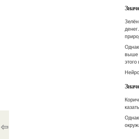
Значе
Зелён
денег
приро
Однако
выше 
этого
Нейро
Знач
Корич
казат
Однак
⇦
окруж