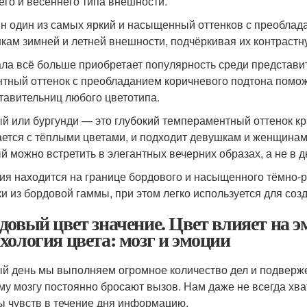
его и весеннего типа внешности.
н один из самых яркий и насыщенный оттенков с преоблада
кам зимней и летней внешности, подчёркивая их контрастн
ла всё больше приобретает популярность среди представи
нтный оттенок с преобладанием коричневого подтона помож
тавительниц любого цветотипа.
й или бургунди — это глубокий темпераментный оттенок кр
ается с тёплыми цветами, и подходит девушкам и женщинам
й можно встретить в элегантных вечерних образах, а не в д
ия находится на границе бордового и насыщенного тёмно-р
ки из бордовой гаммы, при этом легко используется для соз
довый цвет значение. Цвет влияет на э
хология цвета: мозг и эмоции
й день мы выполняем огромное количество дел и подверж
у мозгу постоянно бросают вызов. Нам даже не всегда хва
ы чувств в течение дня информацию.