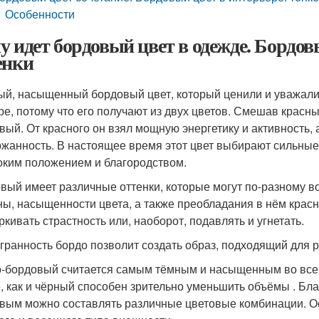
Особенности
у идет бордовый цвет в одежде. Бордовы
енки
ый, насыщенный бордовый цвет, который ценили и уважали 
ре, потому что его получают из двух цветов. Смешав красн
вый. От красного он взял мощную энергетику и активность, 
жанность. В настоящее время этот цвет выбирают сильные 
оким положением и благородством.
вый имеет различные оттенки, которые могут по-разному в
ны, насыщенности цвета, а также преобладания в нём красн
ркивать страстность или, наоборот, подавлять и угнетать.
гранность бордо позволит создать образ, подходящий для р
-бордовый считается самым тёмным и насыщенным во всей 
е, как и чёрный способен зрительно уменьшить объёмы . Бла
вым можно составлять различные цветовые комбинации. Ос