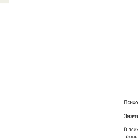
Психо
Значе
В пси
тёмны