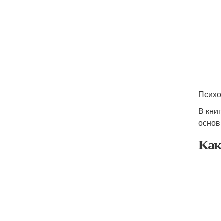
Психо
В кни
основ
Как