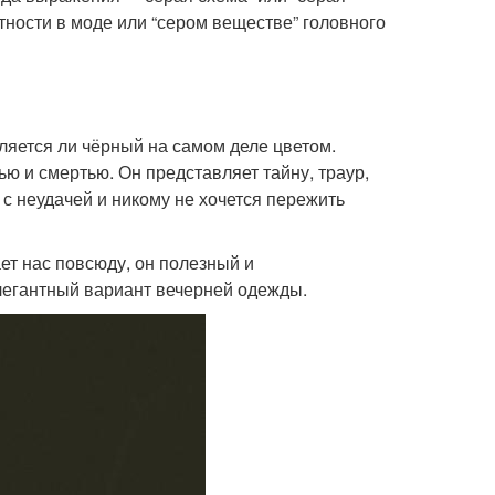
нтности в моде или “сером веществе” головного
вляется ли чёрный на самом деле цветом.
ю и смертью. Он представляет тайну, траур,
 с неудачей и никому не хочется пережить
ет нас повсюду, он полезный и
легантный вариант вечерней одежды.