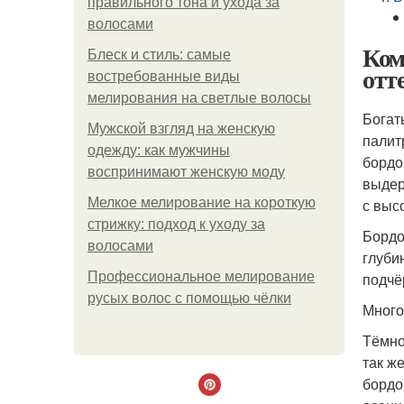
правильного тона и ухода за
волосами
Ком
Блеск и стиль: самые
отт
востребованные виды
мелирования на светлые волосы
Богат
Мужской взгляд на женскую
палит
одежду: как мужчины
бордо
воспринимают женскую моду
выдер
Мелкое мелирование на короткую
с выс
стрижку: подход к уходу за
Бордо
волосами
глуби
Профессиональное мелирование
подчё
русых волос с помощью чёлки
Много
Тёмно
так ж
бордо