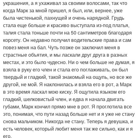
украшения, а я ухаживал за своими волосами, так что
когда Марк за мной пришел, я был, или, вернее, уже
была чистенькой, пахнущей и очень нарядной. Грудь
стала еще больше и красиво выступала из-под платья,
талия стала тоньше почти на 50 сантиметров благодаря
корсету. Он недавно получил водительские права и сам
повез меня на бал. Чуть позже он заключил меня в
страстные объятия, и мы ласкали друг друга в разных
местах, и это было чудесно. Ни о чем больше не думая, я
взяла в руку его член и стала его поглаживать, он был
твердый и гладкий, такой знакомый на ощупь, но все же
другой, не мой. Я наклонилась и взяла его в рот, а Марк
в это время ласкал мою киску. Я ощутила языком его
гладкий, шелковистый член, и едва я начала двигать
губами, Марк кончил прямо мне в рот. Я проглотила все
это, понимая, что пути назад больше нет и я уже не стану
снова мальчиком. Никогда не стану. Теперь я девушка, и
есть человек, который любит меня так же сильно, как и я
его.