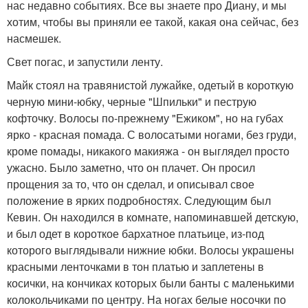
нас недавно событиях. Все вы знаете про Диану, и мы
хотим, чтобы вы приняли ее такой, какая она сейчас, без
насмешек.
Свет погас, и запустили ленту.
Майк стоял на травянистой лужайке, одетый в короткую
черную мини-юбку, черные "Шпильки" и пеструю
кофточку. Волосы по-прежнему "Ежиком", но на губах
ярко - красная помада. С волосатыми ногами, без груди,
кроме помады, никакого макияжа - он выглядел просто
ужасно. Было заметно, что он плачет. Он просил
прощения за то, что он сделал, и описывал свое
положение в ярких подробностях. Следующим был
Кевин. Он находился в комнате, напоминавшей детскую,
и был одет в короткое бархатное платьице, из-под
которого выглядывали нижние юбки. Волосы украшены
красными ленточками в тон платью и заплетены в
косички, на кончиках которых были банты с маленькими
колокольчиками по центру. На ногах белые носочки по