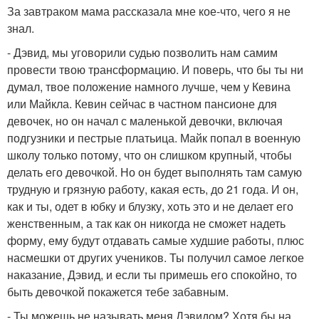
За завтраком мама рассказала мне кое-что, чего я не
знал.
- Дэвид, мы уговорили судью позволить нам самим
провести твою трансформацию. И поверь, что бы ты ни
думал, твое положение намного лучше, чем у Кевина
или Майкла. Кевин сейчас в частном пансионе для
девочек, но он начал с маленькой девочки, включая
подгузники и пестрые платьица. Майк попал в военную
школу только потому, что он слишком крупный, чтобы
делать его девочкой. Но он будет выполнять там самую
трудную и грязную работу, какая есть, до 21 года. И он,
как и ты, одет в юбку и блузку, хоть это и не делает его
женственным, а так как он никогда не сможет надеть
форму, ему будут отдавать самые худшие работы, плюс
насмешки от других учеников. Ты получил самое легкое
наказание, Дэвид, и если ты примешь его спокойно, то
быть девочкой покажется тебе забавным.
- Ты можешь не называть меня Дэвидом? Хотя бы на