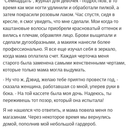
"Семнадцать", журнал для девочек - подростков, в то
время как мои ногти удлинили и обработали пилкой, а
затем покрасили розовым лаком. Час спустя, сидя в
кресле, я смог увидеть, что мне сделали. Мои когда-то
каштановые волосы приобрели красноватый оттенок и
вились к плечам, обрамляя лицо. Брови выщипали и
сделали дугообразными, а макияж нанесли более
профессионально. Я все еще изучал себя в зеркало,
когда мама оплатила счет. Каждая черточка меня
старого была заменена самыми женственными чертами,
которые только мама могла выдумать.
- Ну что ж, Дэвид, желаю тебе приятно провести год, -
сказала женщина, работавшая со мной, уперев руки в
бока. - На той кассете была моя дочь. Надеюсь, ты
переживешь тот позор, который она испытала!
Я не нашелся что ответить, и мама повела меня по
магазинам. Через некоторое время мы вернулись
домой, пополнив мой небольшой гардероб.