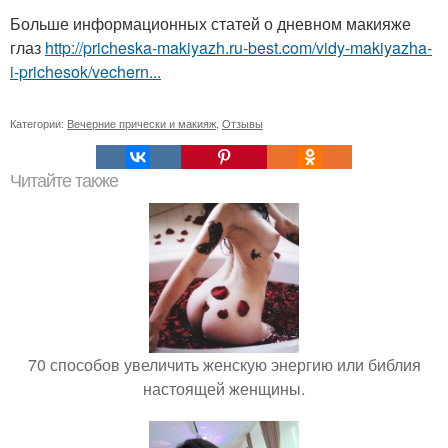
Больше информационных статей о дневном макияже
глаз
http://pricheska-makiyazh.ru-best.com/vidy-makiyazha-
i-prichesok/vechern...
Категории:
Вечерние прически и макияж
,
Отзывы
Читайте также
70 способов увеличить женскую энергию или библия
настоящей женщины.