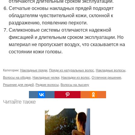
отличаются длительным сроком эксплуатации.
Сетчатые основы накладных прядей подходят
обладателям чувствительной кожи, склонной к
раздражению, появлению перхоти.
Силиконовые системы отличаются надежной
фиксацией и длительным сроком эксплуатации. Но
материал не пропускает воздух, что сказывается на
состоянии кожи головы.
Категории:
Накладные пряди
,
Пряди из натуральных волос
,
Накладные волосы
,
Волосы на ободке
,
Накладные челки
,
Накладки из волос
,
Отличное решение
,
Решение для людей
,
Редкие волосы
,
Волосы на лысину
Читайте также