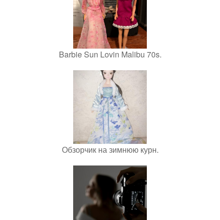
Barbie Sun Lovin Malibu 70s.
Обзорчик на зимнюю курн.