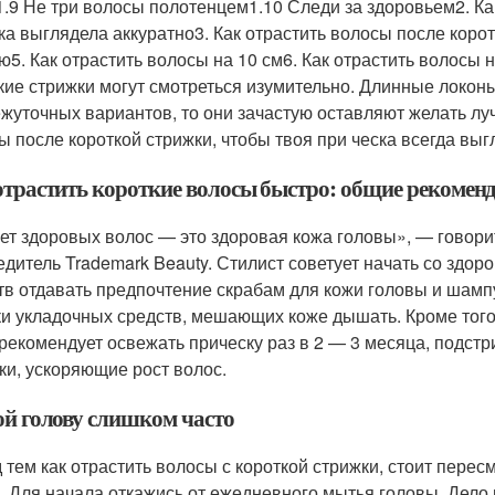
1.9 Не три волосы полотенцем1.10 Следи за здоровьем2. Ка
ка выглядела аккуратно3. Как отрастить волосы после корот
ю5. Как отрастить волосы на 10 см6. Как отрастить волосы н
кие стрижки могут смотреться изумительно. Длинные локоны
жуточных вариантов, то они зачастую оставляют желать лу
ы после короткой стрижки, чтобы твоя при ческа всегда вы
отрастить короткие волосы быстро: общие рекомен
ет здоровых волос — это здоровая кожа головы», — говор
едитель Trademark Beauty. Стилист советует начать со здор
тв отдавать предпочтение скрабам для кожи головы и шамп
ки укладочных средств, мешающих коже дышать. Кроме тог
рекомендует освежать прическу раз в 2 — 3 месяца, подстр
ки, ускоряющие рост волос.
ой голову слишком часто
 тем как отрастить волосы с короткой стрижки, стоит пересм
. Для начала откажись от ежедневного мытья головы. Дело 