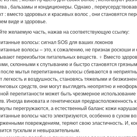
тва , бальзамы и кондиционеры. Однако , переусердствова
т : вместо здоровых и красивых волос , они становятся пер
ем виде и здоровье.
йте желаемую часть, нажав на соответствующую ссылку:
итанные волосы: сигнал SOS для ваших локонов
итанные волосы – это, к сожалению, не признак роскоши и 
ывают переизбыток питательных веществ. ‍♀️ Вместо здоров
ыми, склонными к спутыванию и быстро становятся грязным
 после мытья перепитанные волосы сбиваются в неприятны
т легкость и воздушность, становясь тяжелыми и безжизне
инговых средств, они могут выглядеть неопрятно и неофо
ной перепитаности может быть чрезмерное использование
тв. Иногда виновата и генетическая предрасположенность к
кулы перегружаются, а естественный баланс кожи нарушае
итанные волосы часто электризуются, особенно в сухом воз
рженными повреждениям, теряют свою эластичность. И, коне
вится тусклым и невыразительным.