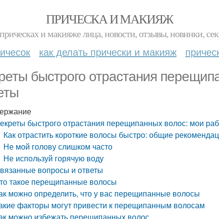
ПРИЧЕСКА И МАКИЯЖ
прическах и макияже лица, новости, отзывы, новинки, сек
ичесок
как делать прически и макияж
причес
реты быстрого отрастания перещипа
еты
ержание
екреты быстрого отрастания перещипанных волос: мои ра
Как отрастить короткие волосы быстро: общие рекоменда
Не мой голову слишком часто
Не используй горячую воду
вязанные вопросы и ответы
то такое перещипанные волосы
ак можно определить, что у вас перещипанные волосы
акие факторы могут привести к перещипанным волосам
ак можно избежать перещипанных волос