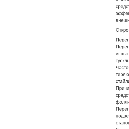
средс
эффек
внешн
Откро
Переп
Переп
испыт
тускл
Часто
теряю
стайл
Причи
средс
фолли
Переп
подве
стано