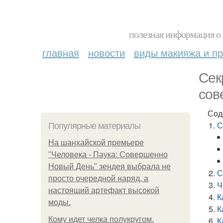
полезная информация о 
главная
новости
виды макияжа и пр
Сек
сов
Сод
С
Популярные материалы
На шанхайской премьере
"Человека - Паука: Совершенно
Новый День" зендея выбрала не
С
просто очередной наряд, а
Ч
настоящий артефакт высокой
К
моды.
К
Кому идет челка полукругом.
К