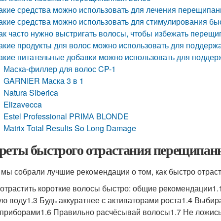
акие средства можно использовать для лечения перещипан
акие средства можно использовать для стимулирования бы
ак часто нужно выстригать волосы, чтобы избежать перещ
акие продукты для волос можно использовать для поддерж
акие питательные добавки можно использовать для поддер
Маска-филлер для волос CP-1
GARNIER Маска 3 в 1
Natura Siberica
Elizavecca
Estel Professional PRIMA BLONDE
Matrix Total Results So Long Damage
реты быстрого отрастания перещипанн
 мы собрали лучшие рекомендации о том, как быстро отрас
к отрастить короткие волосы быстро: общие рекомендации1.
ую воду1.3 Будь аккуратнее с активаторами роста1.4 Выби
приборами1.6 Правильно расчёсывай волосы1.7 Не ложись 