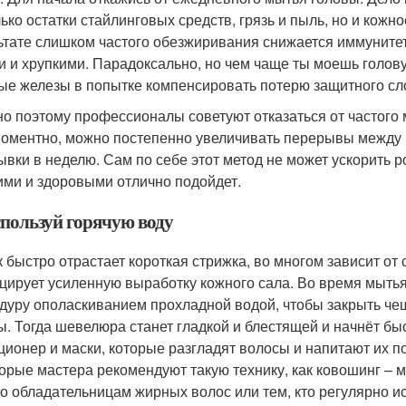
лько остатки стайлинговых средств, грязь и пыль, но и кожн
ьтате слишком частого обезжиривания снижается иммунитет
и и хрупкими. Парадоксально, но чем чаще ты моешь голову,
ые железы в попытке компенсировать потерю защитного с
о поэтому профессионалы советуют отказаться от частого м
оментно, можно постепенно увеличивать перерывы между п
ывки в неделю. Сам по себе этот метод не может ускорить ро
ими и здоровыми отлично подойдет.
спользуй горячую воду
ак быстро отрастает короткая стрижка, во многом зависит от
цирует усиленную выработку кожного сала. Во время мытья
дуру ополаскиванием прохладной водой, чтобы закрыть чеш
ы. Тогда шевелюра станет гладкой и блестящей и начнёт бы
ционер и маски, которые разгладят волосы и напитают их 
орые мастера рекомендуют такую технику, как ковошинг – 
о обладательницам жирных волос или тем, кто регулярно исп