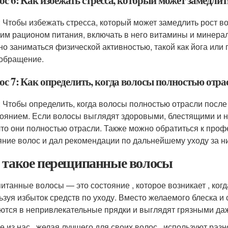
с 6: Как избежать стресса, который может замедли
: Чтобы избежать стресса, который может замедлить рост 
оим рационом питания, включать в него витамины и минера
но заниматься физической активностью, такой как йога или 
обращение.
ос 7: Как определить, когда волосы полностью отр
: Чтобы определить, когда волосы полностью отрасли после
тоянием. Если волосы выглядят здоровыми, блестящими и 
 что они полностью отрасли. Также можно обратиться к про
яние волос и дал рекомендации по дальнейшему уходу за н
 такое перещипанные волосы
итанные волосы — это состояние , которое возникает , когд
ьзуя избыток средств по уходу. Вместо желаемого блеска и 
ются в непривлекательные прядки и выглядят грязными даж
е из нас , желая лучшего для своих волос , используют ра