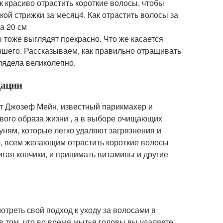
к красиво отрастить короткие волосы, чтобы
кой стрижки за месяц4. Как отрастить волосы за
а 20 см
 тоже выглядят прекрасно. Что же касается
чшего. Рассказываем, как правильно отращивать
глядела великолепно.
дации
ит Джозеф Мейн, известный парикмахер и
ового образа жизни , а в выборе очищающих
уням, которые легко удаляют загрязнения и
о, всем желающим отрастить короткие волосы
игая кончики, и принимать витамины и другие
отреть свой подход к уходу за волосами в
в том, что во время мытья головы вы удаляете