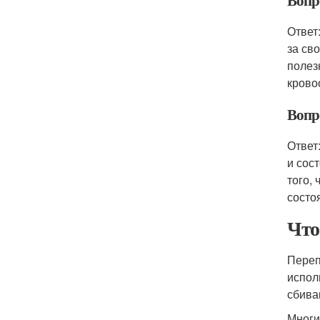
Вопро
Ответ
за св
полез
крово
Вопр
Ответ
и сос
того,
состо
Что
Переп
испол
сбива
Многи