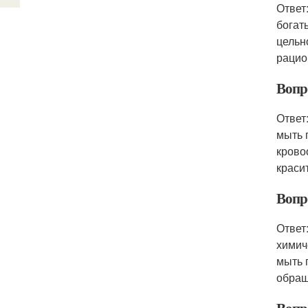
Ответ
богат
цельн
рацио
Вопр
Ответ
мыть 
крово
краси
Вопр
Ответ
химич
мыть 
обращ