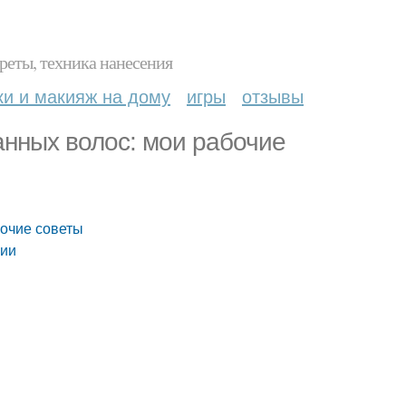
реты, техника нанесения
ки и макияж на дому
игры
отзывы
нных волос: мои рабочие
бочие советы
ции