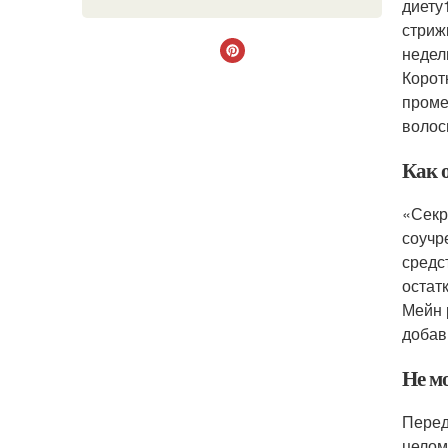
диету
стриж
недел
Корот
проме
волос
Как 
«Секр
соучр
средс
остат
Мейн 
добав
Не м
Перед
целом