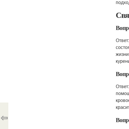
подхо
Свя
Вопр
Ответ
состо
жизни
курен
Вопр
Ответ
помощ
крово
краси
⇦
Вопр