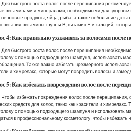
: Для быстрого роста волос после перещипания рекомендуе
ые витаминами и минералами, необходимыми для здоровья 
озерновые продукты, яйца, рыба, а также небольшие дозы с
н питания витамины группы B, витамин E и кальций, которы
ос 4: Как правильно ухаживать за волосами после 
: Для быстрого роста волос после перещипания необходимо 
голову с помощью подходящего шампуня, использовать мас
обращения. Также важно избегать чрезмерного использовани
тели и химрелакс, которые могут повредить волосы и замедл
ос 5: Как избежать повреждения волос после перещ
: Чтобы избежать повреждения волос после перещипания, с
еских средств для волос, таких как красители и химрелакс.
голову с помощью подходящего шампуня и использовать мас
аться к профессиональному косметологу, чтобы избежать 