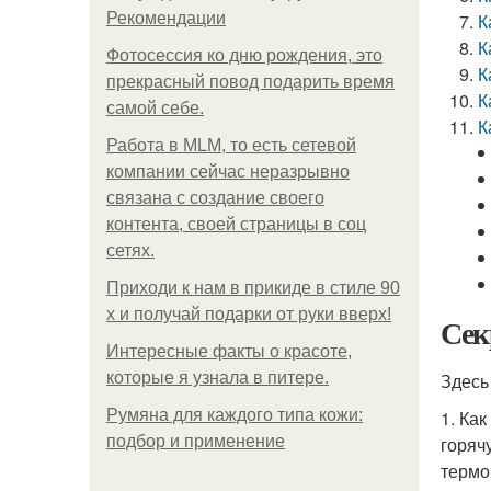
Рекомендации
К
К
Фотосессия ко дню рождения, это
К
прекрасный повод подарить время
К
самой себе.
К
Работа в MLM, то есть сетевой
компании сейчас неразрывно
связана с создание своего
контента, своей страницы в соц
сетях.
Приходи к нам в прикиде в стиле 90
х и получай подарки от руки вверх!
Сек
Интересные факты о красоте,
которые я узнала в питере.
Здесь
Румяна для каждого типа кожи:
1. Ка
подбор и применение
горяч
термо