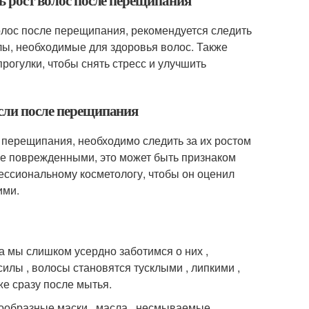
ть рост волос после перещипания
волос после перещипания, рекомендуется следить
лы, необходимые для здоровья волос. Также
прогулки, чтобы снять стресс и улучшить
асли после перещипания
 перещипания, необходимо следить за их ростом
не поврежденными, это может быть признаком
фессиональному косметологу, чтобы он оценил
ими.
а мы слишком усердно заботимся о них ,
силы , волосы становятся тусклыми , липкими ,
е сразу после мытья.
знообразные маски , масла , несмываемые