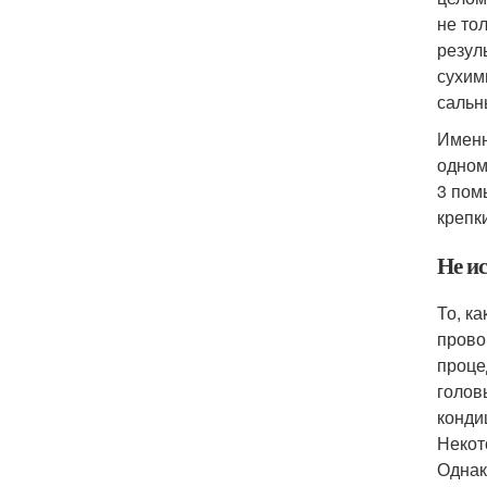
не то
резул
сухим
сальн
Именн
одном
3 пом
крепк
Не и
То, к
прово
проце
голов
конди
Некот
Однак