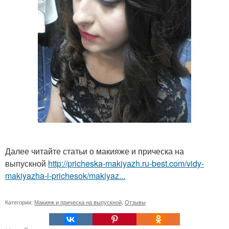
Далее читайте статьи о макияже и прическа на
выпускной
http://pricheska-makiyazh.ru-best.com/vidy-
makiyazha-i-prichesok/makiyaz...
Категории:
Макияж и прическа на выпускной
,
Отзывы