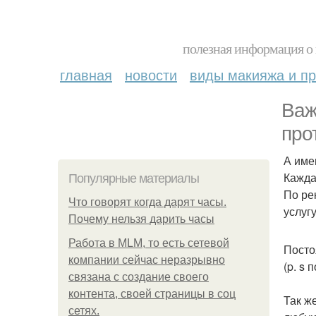
полезная информация о 
главная
новости
виды макияжа и пр
Важ
про
А име
Кажда
Популярные материалы
По ре
Что говорят когда дарят часы.
услугу
Почему нельзя дарить часы
Работа в MLM, то есть сетевой
Посто
компании сейчас неразрывно
(p. s
связана с создание своего
контента, своей страницы в соц
Так ж
сетях.