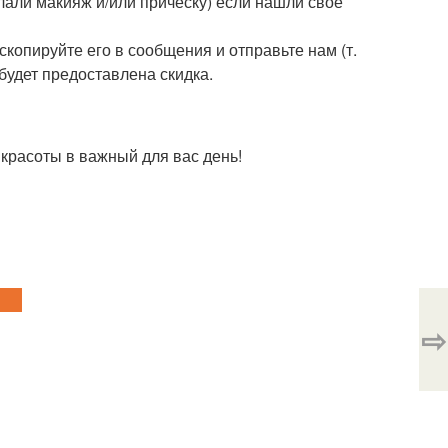
елали макияж и/или причёску) если нашли своё
копируйте его в сообщения и отправьте нам (т.
будет предоставлена скидка.
 красоты в важный для вас день!
⇨