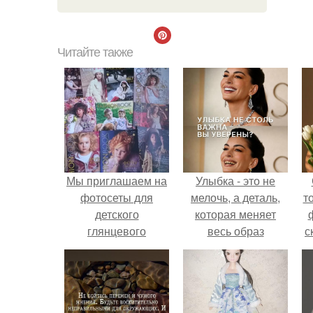
Читайте также
Мы приглашаем на
Улыбка - это не
фотосеты для
мелочь, а деталь,
т
детского
которая меняет
глянцевого
весь образ
с
журнала
человека.
федерального
формата (17
городов России)