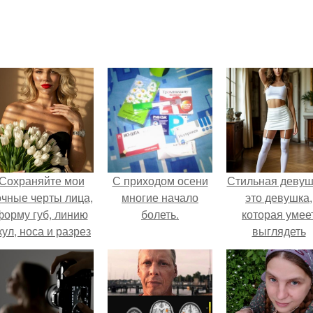
Сохраняйте мои
С приходом осени
Стильная девуш
очные черты лица,
многие начало
это девушка,
форму губ, линию
болеть.
которая умее
кул, носа и разрез
выглядеть
глаз.
привлекательн
элегантно в лю
ситуации.