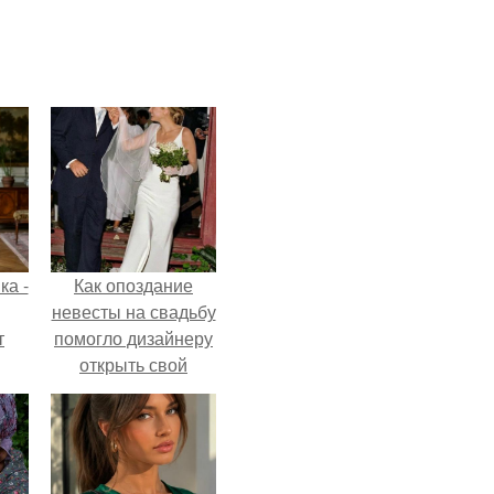
ка -
Как опоздание
невесты на свадьбу
т
помогло дизайнеру
открыть свой
о и
бренд.
бои