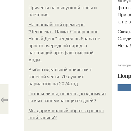
любую
фото 
Прически на выпускной: косы и
При о
плетения.
к. не
На шанхайской премьере
Скидк
"Человека - Паука: Совершенно
Следи
Новый День" зендея выбрала не
Не за
просто очередной наряд, а
настоящий артефакт высокой
моды.
Категори
Выбор идеальной прически с
Понр
завесой челки: 70 лучших
вариантов на 2024 год
Готовы ли вы, невесты, к одному из
⇦
самых запоминающихся дней?
Мы дарим полный образ за репост
этой записи?