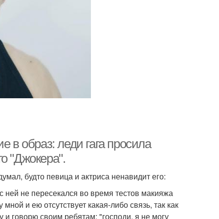
е в образ: леди гага просила
о "Джокера".
умал, будто певица и актриса ненавидит его:
 с ней не пересекался во время тестов макияжа
 мной и ею отсутствует какая-либо связь, так как
 и говорю своим ребятам: "господи, я не могу