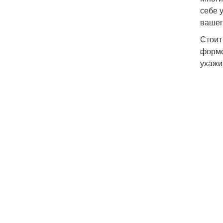
себе 
вашег
Стоит
формо
ухажи