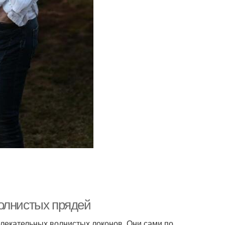
олнистых прядей
лекательных волнистых локонов. Они сами по