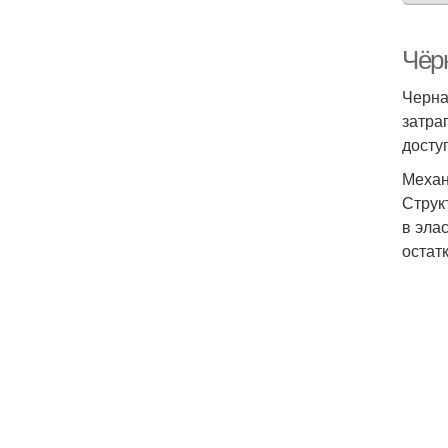
Чёр
Черна
затра
досту
Механ
Струк
в эла
остат