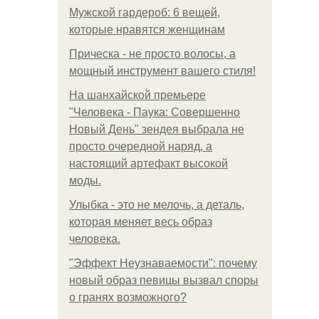
Мужской гардероб: 6 вещей,
которые нравятся женщинам
Прическа - не просто волосы, а
мощный инструмент вашего стиля!
На шанхайской премьере
"Человека - Паука: Совершенно
Новый День" зендея выбрала не
просто очередной наряд, а
настоящий артефакт высокой
моды.
Улыбка - это не мелочь, а деталь,
которая меняет весь образ
человека.
"Эффект Неузнаваемости": почему
новый образ певицы вызвал споры
о гранях возможного?