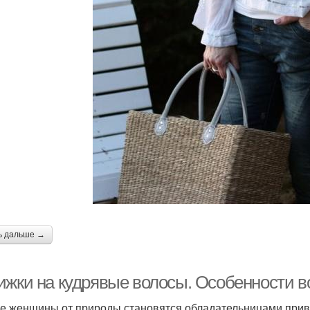
ь дальше →
ижки на кудрявые волосы. Особенности в
е женщины от природы становятся обладательницами прив