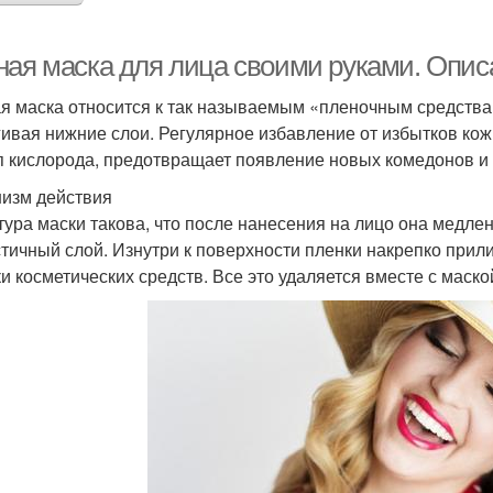
ная маска для лица своими руками. Опис
я маска относится к так называемым «пленочным средствам
гивая нижние слои. Регулярное избавление от избытков кож
п кислорода, предотвращает появление новых комедонов и
изм действия
тура маски такова, что после нанесения на лицо она медле
стичный слой. Изнутри к поверхности пленки накрепко прил
ки косметических средств. Все это удаляется вместе с маско