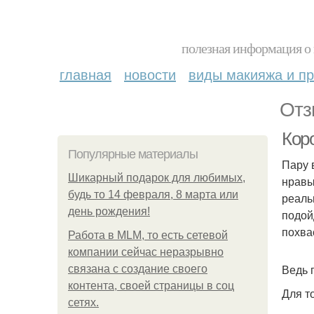
полезная информация о 
главная
новости
виды макияжа и пр
Отз
Кор
Популярные материалы
Пару 
Шикарный подарок для любимых,
нравы
будь то 14 февраля, 8 марта или
реаль
день рождения!
подой
похва
Работа в MLM, то есть сетевой
компании сейчас неразрывно
Ведь 
связана с создание своего
контента, своей страницы в соц
Для т
сетях.