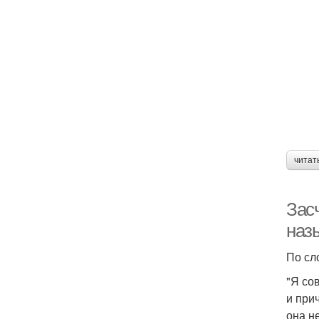
читат
Засч
наз
По сл
"Я со
и при
она н