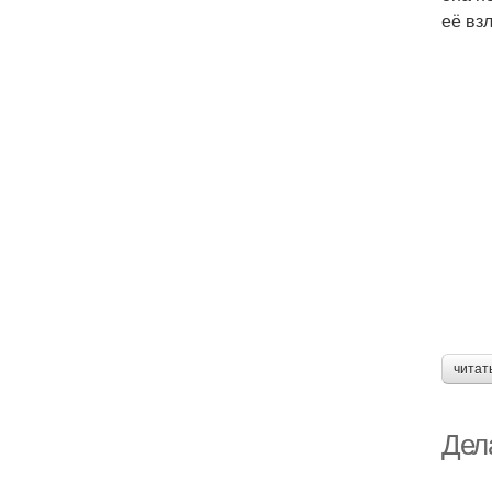
её вз
читат
Дела