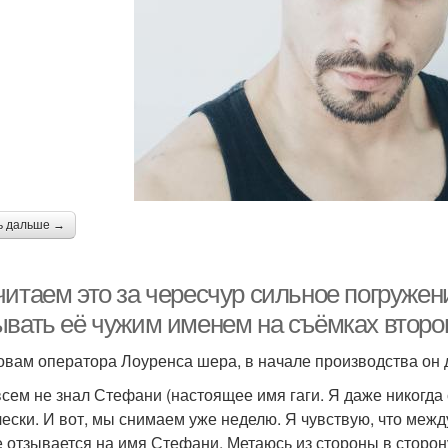
ь дальше →
итаем это за чересчур сильное погружени
ывать её чужим именем на съёмках второг
овам оператора Лоуренса шера, в начале производства он д
всем не знал Стефани (настоящее имя гаги. Я даже никогда
чески. И вот, мы снимаем уже неделю. Я чувствую, что между
е отзывается на имя Стефани. Метаюсь из стороны в сторону