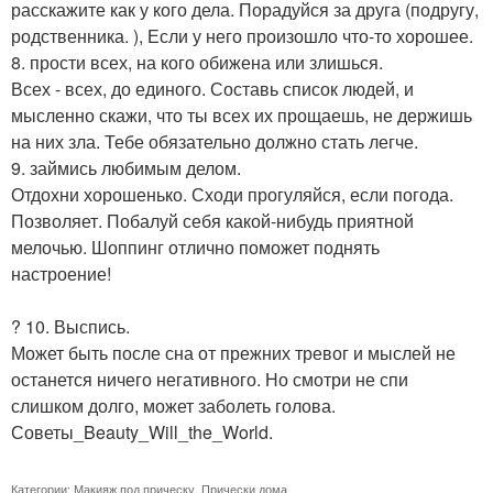
расскажите как у кого дела. Порадуйся за друга (подругу,
родственника. ), Если у него произошло что-то хорошее.
8. прости всех, на кого обижена или злишься.
Всех - всех, до единого. Составь список людей, и
мысленно скажи, что ты всех их прощаешь, не держишь
на них зла. Тебе обязательно должно стать легче.
9. займись любимым делом.
Отдохни хорошенько. Сходи прогуляйся, если погода.
Позволяет. Побалуй себя какой-нибудь приятной
мелочью. Шоппинг отлично поможет поднять
настроение!
? 10. Выспись.
Может быть после сна от прежних тревог и мыслей не
останется ничего негативного. Но смотри не спи
слишком долго, может заболеть голова.
Советы_Beauty_Will_the_World.
Категории:
Макияж под прическу
,
Прически дома