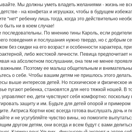
ывайте. Мы должны уметь владеть желаниями - жизнь не всег
 детстве - на конфетах и игрушках, чтобы в будущем избежа
те "нет" ребенку лишь тогда, когда это действительно необх
о быть ни в коем случае!
е последовательны. По мнению тины Кароль, если родители
его поведения и послушания нужно твердо, но с добрым се
ком без скидки на его возраст и особенности характера, п
рактерной, либо жестокой личности. Певица предпочитает 
ивая на абсолютном послушании, она тем не менее проявляе
 важными. Поэтому ее малыш общительным и внимательным
ьтесь о себе. Чтобы вашим детям не пришлось этого делать
есы выше интересов детей. Но психическое и физическое и
вье пугают ребенка, становятся для него тяжкой ношей. В 
, управляют ею, дети чувствуют себя комфортно: поскольку 
тировать защиту и им. Будьте для детей опорой и примером
дите. Актриса Кортни кокс всегда готова выслушать дочь и п
айте и не усугубляйте чувство вины, но помогите выпутать
щим другом детям, они всегда и всем будут с вами делиться"
енег. Кармен вонг Ульрих - финансовый эксперт и автор со