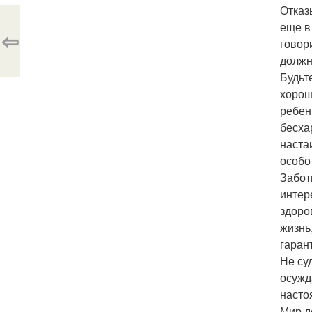
Отказ
еще в
⇦
говори
должн
Будьт
хорош
ребен
бесха
наста
особо
Забот
интер
здоро
жизнь
гаран
Не су
осужд
настоя
Мир д