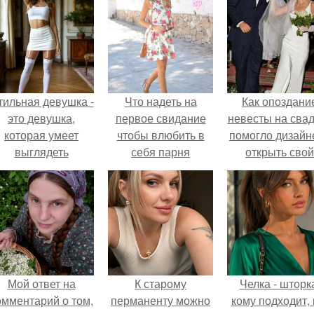
тильная девушка -
Что надеть на
Как опоздани
это девушка,
первое свидание
невесты на сва
которая умеет
чтобы влюбить в
помогло дизайн
выглядеть
себя парня
открыть свой
привлекательно и
мужчину?
бренд.
легантно в любои
ситуации.
Мой ответ на
К старому
Челка - шторк
омментарий о том,
перманенту можно
кому подходит, 