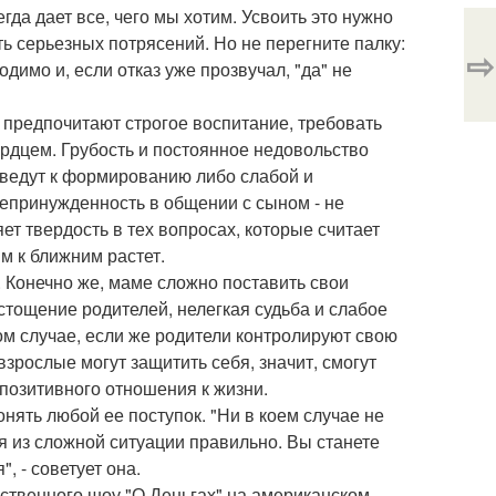
да дает все, чего мы хотим. Усвоить это нужно
ть серьезных потрясений. Но не перегните палку:
⇨
одимо и, если отказ уже прозвучал, "да" не
 предпочитают строгое воспитание, требовать
рдцем. Грубость и постоянное недовольство
риведут к формированию либо слабой и
непринужденность в общении с сыном - не
т твердость в тех вопросах, которые считает
 к ближним растет.
. Конечно же, маме сложно поставить свои
стощение родителей, нелегкая судьба и слабое
том случае, если же родители контролируют свою
взрослые могут защитить себя, значит, смогут
 позитивного отношения к жизни.
онять любой ее поступок. "Ни в коем случае не
ся из сложной ситуации правильно. Вы станете
, - советует она.
бственного шоу "О Деньгах" на американском