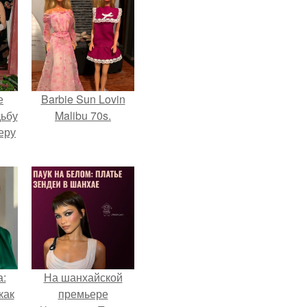
е
Barbie Sun Lovin
дьбу
Malibu 70s.
еру
а:
На шанхайской
как
премьере