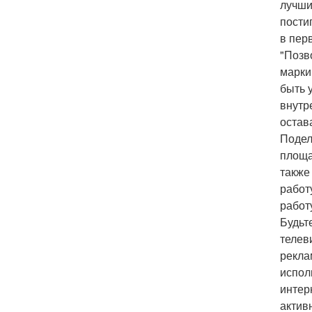
лучши
пости
в пер
"Позв
марки
быть 
внутр
остав
Подел
площа
также
работ
работ
Будьт
телев
рекла
испол
интер
актив