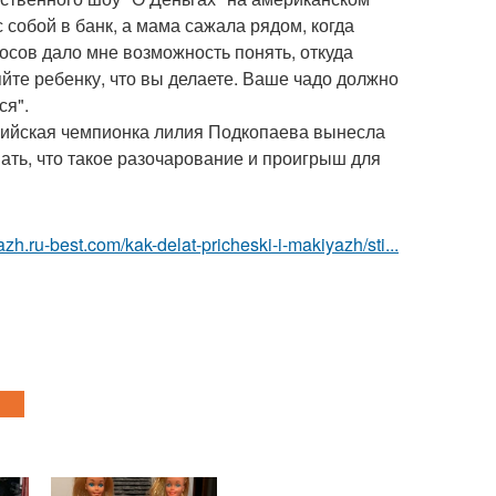
с собой в банк, а мама сажала рядом, когда
сов дало мне возможность понять, откуда
яйте ребенку, что вы делаете. Ваше чадо должно
ся".
пийская чемпионка лилия Подкопаева вынесла
нать, что такое разочарование и проигрыш для
azh.ru-best.com/kak-delat-pricheski-i-makiyazh/sti...