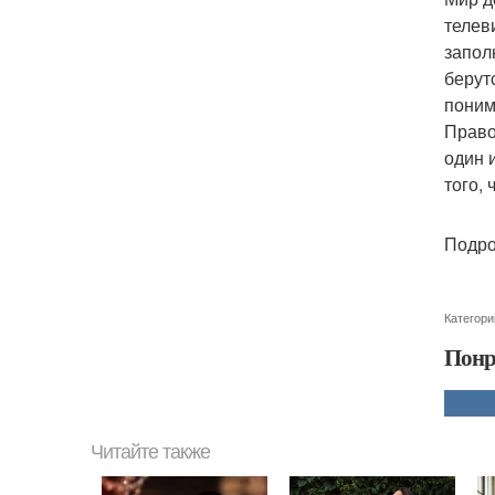
телев
запол
берут
поним
Право
один 
того,
Подро
Категори
Понр
Читайте также