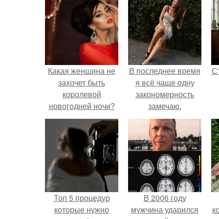
Какая женщина не
В последнее время
С
захочет быть
я всё чаще одну
королевой
закономерность
новогодней ночи?
замечаю.
э
Топ 5 процедур
В 2006 году
которые нужно
мужчина ударился
к