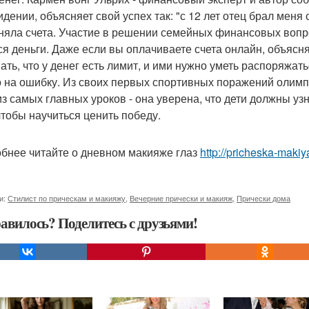
идении, объясняет свой успех так: "с 12 лет отец брал меня 
няла счета. Участие в решении семейных финансовых вопро
ся деньги. Даже если вы оплачиваете счета онлайн, объясн
ать, что у денег есть лимит, и ими нужно уметь распоряжать
 на ошибку. Из своих первых спортивных поражений олим
из самых главных уроков - она уверена, что дети должны уз
 чтобы научиться ценить победу.
бнее читайте о дневном макияже глаз
http://pricheska-makiy
и:
Стилист по прическам и макияжу
,
Вечерние прически и макияж
,
Прически дома
авилось? Поделитесь с друзьями!