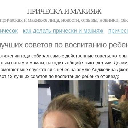
ПРИЧЕСКА И МАКИЯЖ
прическах и макияже лица, новости, отзывы, новинки, сек
ичесок
как делать прически и макияж
причес
лучших советов по воспитанию ребен
отяжении года собирал самые действенные советы, которые
тным папам и мамам, находить общий язык с детьми. Делим
помогают мне спускаться с небес на землю Анджелина Джол
 вот 12 лучших советов по воспитанию ребенка от звезд: