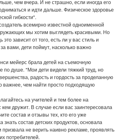
ьше, чем вчера. И не страшно, если иногда его
 подниматься и идти дальше. Физическое здоровье
ской гибкости".
и создатель всемирно известной одноименной
 окружающих мы хотим выглядеть красивыми. Но
то зависит от того, есть ли у вас стиль и
за вами, дети поймут, насколько важно
нси мейерс брала детей на съемочную
е по душе. "Мои дети видели тяжкий труд, но
овершенства, радость и гордость за проделанную
го важнее, чем найти просто подходящую
лагайтесь на учителей и тем более на
с кем дружит. В случае если вас заинтересовала
ите состав и отзывы тех, кто его уже
а знать состав детских продуктов, основала
 и призвала не верить наивно рекламе, проявлять
их потребителей.