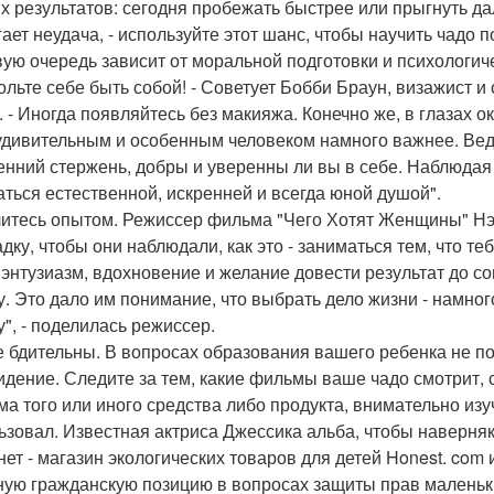
х результатов: сегодня пробежать быстрее или прыгнуть дал
гает неудача, - используйте этот шанс, чтобы научить чадо
вую очередь зависит от моральной подготовки и психологиче
ольте себе быть собой! - Советует Бобби Браун, визажист 
. - Иногда появляйтесь без макияжа. Конечно же, в глазах
удивительным и особенным человеком намного важнее. Ведь э
енний стержень, добры и уверенны ли вы в себе. Наблюдая 
аться естественной, искренней и всегда юной душой".
итесь опытом. Режиссер фильма "Чего Хотят Женщины" Нэ
дку, чтобы они наблюдали, как это - заниматься тем, что теб
 энтузиазм, вдохновение и желание довести результат до с
у. Это дало им понимание, что выбрать дело жизни - намно
у", - поделилась режиссер.
е бдительны. В вопросах образования вашего ребенка не по
идение. Следите за тем, какие фильмы ваше чадо смотрит, 
ма того или иного средства либо продукта, внимательно изуч
ьзовал. Известная актриса Джессика альба, чтобы наверняк
нет - магазин экологических товаров для детей Honest. com
ную гражданскую позицию в вопросах защиты прав маленьк