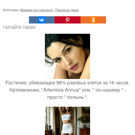
Категории:
Макияж под прическу
,
Прически дома
Читайте также
Растение, убивающее 98% раковых клеток за 16 часов.
Артемизинин, "Artemisia Annua" или, " по-нашему " -
просто " полынь ".