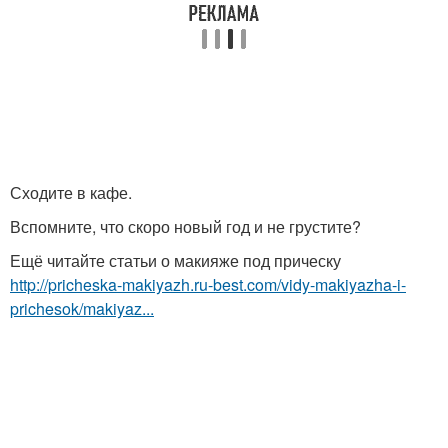
Сходите в кафе.
Вспомните, что скоро новый год и не грустите?
Ещё читайте статьи о макияже под прическу
http://pricheska-makiyazh.ru-best.com/vidy-makiyazha-i-
prichesok/makiyaz...