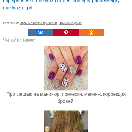
http://pricheska-makiyazh.ru-best.com/igry-pricheski/igry-
makiyazh-i-pri...
Категории:
Игры макияж и прически
,
Прически дома
Читайте также
Приглашаю на маникюр, прически, макияж, коррекция
бровей.