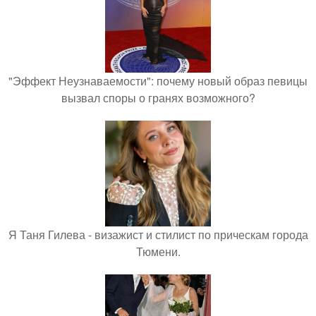
"Эффект Неузнаваемости": почему новый образ певицы
вызвал споры о гранях возможного?
Я Таня Гилева - визажист и стилист по прическам города
Тюмени.