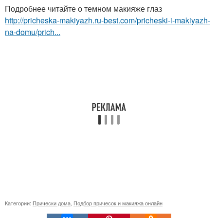
Подробнее читайте о темном макияже глаз
http://pricheska-makiyazh.ru-best.com/pricheski-i-makiyazh-
na-domu/prich...
Категории:
Прически дома
,
Подбор причесок и макияжа онлайн