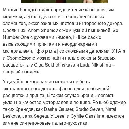
Многие бренды отдают предпочтение классическим
моделям, а уклон делают в сторону необычных
элементов, эксклюзивных цветов и интересного декора.
Среди них: Artem Shumov с жемчужной вышивкой, So
Number One с рукавами кимоно, I» ll be back с
вызывающими принтами и неординарными
материалами, | ф о р м а | со сложными деталями. У I Am
и Osome2some можно найти пальто-коконы базовых
расцветок, а у Olga Sukhotinskaya и Luda Nikishina –
оверсайз модели.
У дизайнерского пальто может и не быть
экстравагантного декора, фасона или необычной
расцветки и принта. В таком случае бренды делают
уклон на качество материалов и пошива. Речь об одежде
таких брендов, как Dasha Gauser, Studio Seven, Natali
Leskova, Jana Segetti. У Lesel и Cyrille Gassiline имеются
зимние синтепоновые пальто-пуховики.