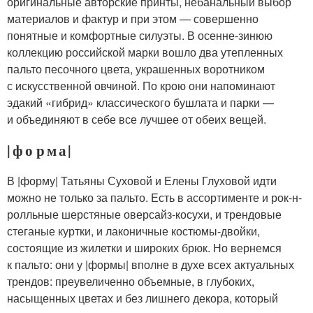
оригинальные авторские принты, небанальный выбор
материалов и фактур и при этом — совершенно
понятные и комфортные силуэты. В осенне-зинюю
коллекцию российской марки вошло два утепленных
пальто песочного цвета, украшенных воротником
с искусственной овчиной. По крою они напоминают
эдакий «гибрид» классического бушлата и парки —
и объединяют в себе все лучшее от обеих вещей.
| ф о р м а |
В |форму| Татьяны Суховой и Елены Глуховой идти
можно не только за пальто. Есть в ассортименте и рок-н-
ролльные шерстяные оверсайз-косухи, и трендовые
стеганые куртки, и лаконичные костюмы-двойки,
состоящие из жилетки и широких брюк. Но вернемся
к пальто: они у |формы| вполне в духе всех актуальных
трендов: преувеличенно объемные, в глубоких,
насыщенных цветах и без лишнего декора, который