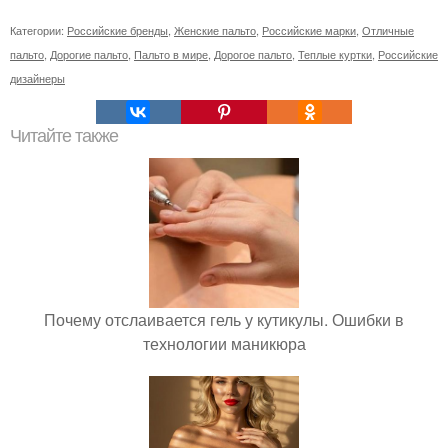
Категории:
Российские бренды
,
Женские пальто
,
Российские марки
,
Отличные
пальто
,
Дорогие пальто
,
Пальто в мире
,
Дорогое пальто
,
Теплые куртки
,
Российские
дизайнеры
Читайте также
Почему отслаивается гель у кутикулы. Ошибки в
технологии маникюра