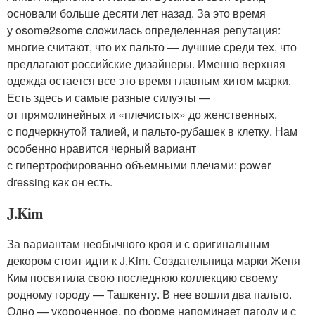
основали больше десяти лет назад. За это время
у osome2some сложилась определенная репутация:
многие считают, что их пальто — лучшие среди тех, что
предлагают российские дизайнеры. Именно верхняя
одежда остается все это время главным хитом марки.
Есть здесь и самые разные силуэты —
от прямолинейных и «плечистых» до женственных,
с подчеркнутой талией, и пальто-рубашек в клетку. Нам
особенно нравится черный вариант
с гипертрофированно объемными плечами: power
dressing как он есть.
J.Kim
За вариантам необычного кроя и с оригинальным
декором стоит идти к J.Kim. Создательница марки Женя
Ким посвятила свою последнюю коллекцию своему
родному городу — Ташкенту. В нее вошли два пальто.
Одно — укороченное, по форме напоминает пагоду и с