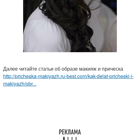
Далее читайте статьи об образе макияж и прическа
http://pricheska-makiyazh.ru-best.com/kak-delat-pricheski-i-
makiyazh/obr...