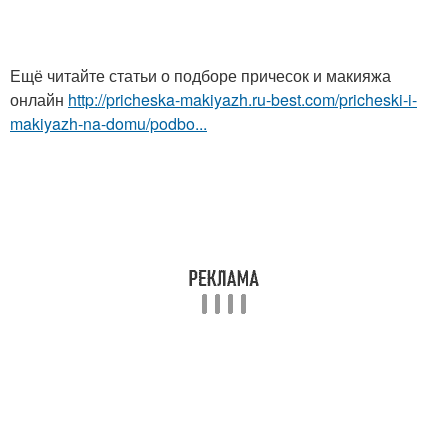
Ещё читайте статьи о подборе причесок и макияжа
онлайн
http://pricheska-makiyazh.ru-best.com/pricheski-i-
makiyazh-na-domu/podbo...