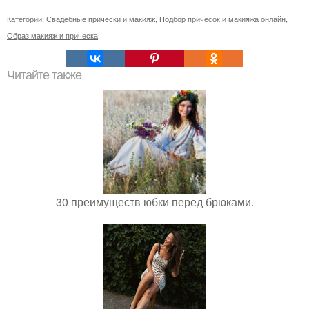
Категории:
Свадебные прически и макияж
,
Подбор причесок и макияжа онлайн
,
Образ макияж и прическа
Читайте также
30 преимуществ юбки перед брюками.