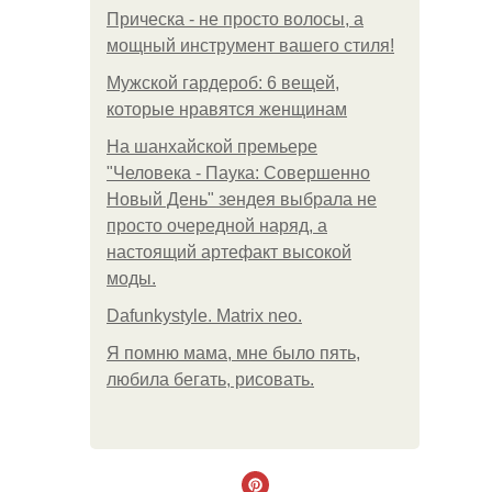
Прическа - не просто волосы, а
мощный инструмент вашего стиля!
Мужской гардероб: 6 вещей,
которые нравятся женщинам
На шанхайской премьере
"Человека - Паука: Совершенно
Новый День" зендея выбрала не
просто очередной наряд, а
настоящий артефакт высокой
моды.
Dafunkystyle. Matrix neo.
Я помню мама, мне было пять,
любила бегать, рисовать.