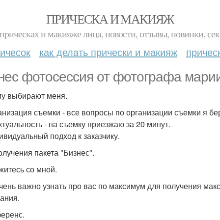
ПРИЧЕСКА И МАКИЯЖ
прическах и макияже лица, новости, отзывы, новинки, сек
ичесок
как делать прически и макияж
причес
нес фотосессия от фотографа марии
у выбирают меня.
ганизация съемки - все вопросы по организации съемки я бер
нктуальность - на съемку приезжаю за 20 минут.
дивидуальный подход к заказчику.
олучения пакета "Бизнес".
яжитесь со мной.
чень важно узнать про вас по максимум для получения мак
ания.
ференс.