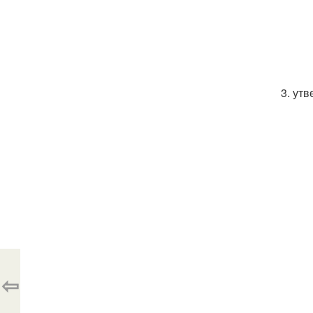
3. ут
⇦