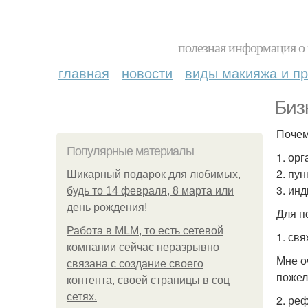
полезная информация о 
главная
новости
виды макияжа и пр
Биз
Почем
Популярные материалы
1. ор
2. пу
Шикарный подарок для любимых,
3. ин
будь то 14 февраля, 8 марта или
день рождения!
Для п
Работа в MLM, то есть сетевой
1. св
компании сейчас неразрывно
Мне о
связана с создание своего
пожел
контента, своей страницы в соц
сетях.
2. ре