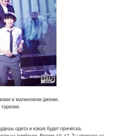
иками в малиновом джеме.
 тарелки.
будешь одета и какая будет причёска.
ояли на тумбочке. Время 10: 17. Ты присела за