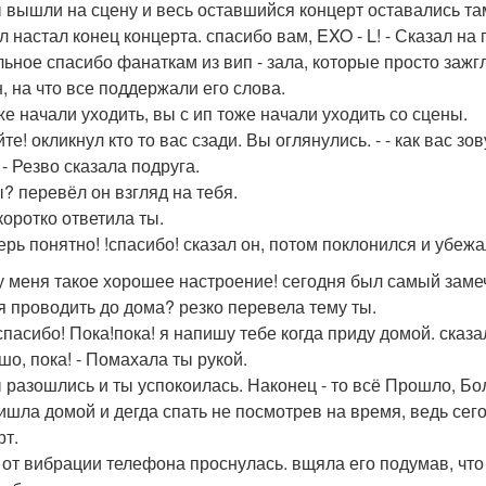
 вышли на сцену и весь оставшийся концерт оставались там.
л настал конец концерта. спасибо вам, EXO - L! - Сказал на
ельное спасибо фанаткам из вип - зала, которые просто зажг
, на что все поддержали его слова.
же начали уходить, вы с ип тоже начали уходить со сцены.
ойте! окликнул кто то вас сзади. Вы оглянулись. - - как вас 
! - Резво сказала подруга.
ты? перевёл он взгляд на тебя.
. коротко ответила ты.
перь понятно! !спасибо! сказал он, потом поклонился и убежа
и! у меня такое хорошее настроение! сегодня был самый зам
ебя проводить до дома? резко перевела тему ты.
 спасибо! Пока!пока! я напишу тебе когда приду домой. сказа
шо, пока! - Помахала ты рукой.
 разошлись и ты успокоилась. Наконец - то всё Прошло, Бо
ишла домой и дегда спать не посмотрев на время, ведь сег
рт.
 от вибрации телефона проснулась. вщяла его подумав, что