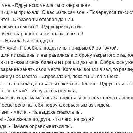
 И мне. - Вдруг вспомнила ты о вчерашнем.
ушки, мы приехали! С вас 50 тысяч вон! - Повернулся таксис
ите! - Сказала ты отдавая деньги.
Почему так много? - Вдруг крикнула ип.
Ничего старшного, я же плачу, а не ты!
и. - Начала было подруга.
дём уже! - Перебила подругу ты прикрыв ей рот рукой.
шли из машины и направились в сторону закрытого стадион
 вы показали свои билеты и прошли дальше. Собралось уже 
 заранее занять свои места. Когда вы вошли в зал, то рази
какие у нас места? - Спросила ип, пока ты была в шоке.
Да. - Ты начала доставать из рюкзачка билеты. Вдруг твои гл
Что то не так? - Испугалась подруга.
имаешь, когда мама давала билеты, я не посмотрела на наш
- Посмотрела на тебя подруга серьёзным взглядом.
с вип - места. - На выдохе сказала ты.
а! - Завизжала подруга. - ты чего, не рада?
Рада! - Начала оправдываться ты.