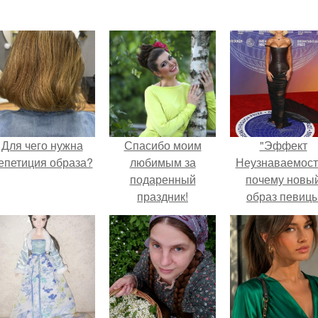
Для чего нужна
Спасибо моим
"Эффект
епетиция образа?
любимым за
Неузнаваемост
подаренный
почему новы
праздник!
образ певиц
вызвал споры
гранях
возможного?