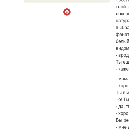
свой 
локон
натур
выбра
фанат
белый
видом
- вро
Ты ещ
- каж
- мам
- хоро
Ты вы
- о! Т
- да, 
- хор
Вы ре
- мне