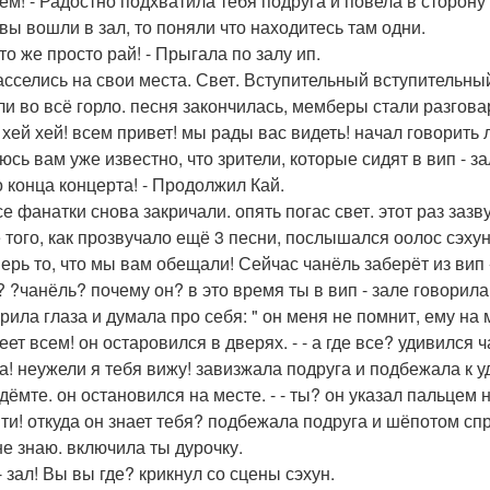
ём! - Радостно подхватила тебя подруга и повела в сторону 
 вы вошли в зал, то поняли что находитесь там одни.
Это же просто рай! - Прыгала по залу ип.
асселись на свои места. Свет. Вступительный вступительный
ли во всё горло. песня закончилась, мемберы стали разгова
й хей хей! всем привет! мы рады вас видеть! начал говорить л
юсь вам уже известно, что зрители, которые сидят в вип - з
о конца концерта! - Продолжил Кай.
е фанатки снова закричали. опять погас свет. этот раз зазв
 того, как прозвучало ещё 3 песни, послышался оолос сэхун
еперь то, что мы вам обещали! Сейчас чанёль заберёт из вип 
то? ?чанёль? почему он? в это время ты в вип - зале говори
рила глаза и думала про себя: " он меня не помнит, ему на м
ет всем! он остаровился в дверях. - - а где все? удивился ч
ппа! неужели я тебя вижу! завизжала подруга и подбежала к
йдёмте. он остановился на месте. - - ты? он указал пальцем н
! !ти! откуда он знает тебя? подбежала подруга и шёпотом сп
 не знаю. включила ты дурочку.
! - зал! Вы вы где? крикнул со сцены сэхун.