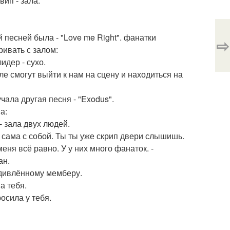
вип - зала.
 песней была - "Love me Right". фанатки
⇨
ривать с залом:
идер - сухо.
але смогут выйти к нам на сцену и находиться на
учала другая песня - "Exodus".
а:
- зала двух людей.
ла сама с собой. Ты ты уже скрип двери слышишь.
еня всё равно. У у них много фанаток. -
ан.
 удивлённому мемберу.
а тебя.
росила у тебя.