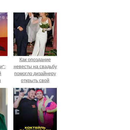
Как опоздание
и":
невесты на свадьбу
й
помогло дизайнеру
ы
открыть свой
 о
бренд.