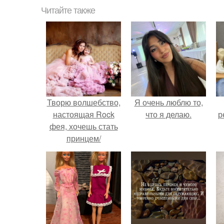
Читайте также
Творю волшебство,
Я очень люблю то,
настоящая Rock
что я делаю.
р
фея, хочешь стать
принцем/
принцессой или
героем/героиней
крутой съемки?