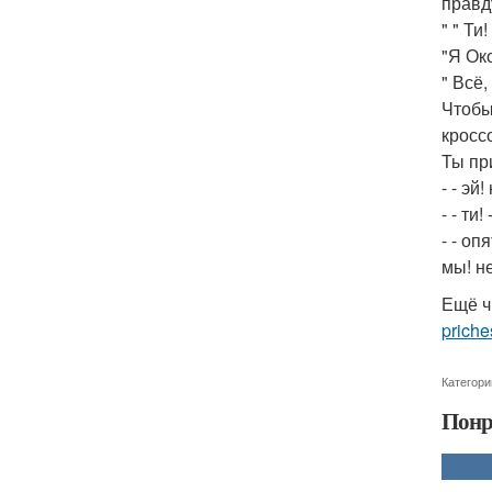
правд
" " Ти
"Я Ок
" Всё,
Чтобы
кросс
Ты пр
- - эй
- - ти
- - оп
мы! не
Ещё ч
priche
Категори
Понр