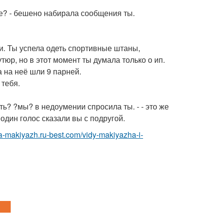
ы где? - бешено набирала сообщения ты.
и. Ты успела одеть спортивные штаны,
тюр, но в этот момент ты думала только о ип.
 на неё шли 9 парней.
 тебя.
ять? ?мы? в недоумении спросила ты. - - это же
 один голос сказали вы с подругой.
ka-makiyazh.ru-best.com/vidy-makiyazha-i-