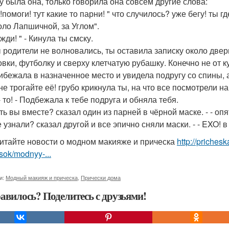
у была она, только говорила она совсем другие слова:
! !помоги! тут какие то парни! " что случилось? уже бегу! т
оло Лапшичной, за Углом".
 жди! " - Кинула ты смску.
 родители не волновались, ты оставила записку около двер
овки, футболку и сверху клетчатую рубашку. Конечно не от ку
ибежала в назначенное место и увидела подругу со спины, а
! не трогайте её! грубо крикнула ты, на что все посмотрели на
! - то! - Подбежала к тебе подруга и обняла тебя.
ять вы вместе? сказал один из парней в чёрной маске. - - оп
 узнали? сказал другой и все эпично сняли маски. - - EXO! в
итайте новости о модном макияже и прическа
http://priches
sok/modnyy-...
и:
Модный макияж и прическа
,
Прически дома
авилось? Поделитесь с друзьями!