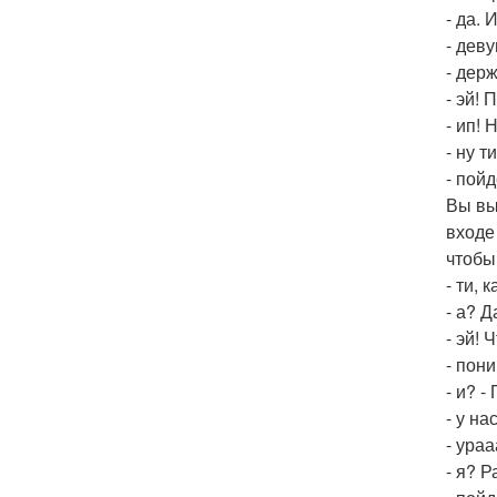
- да.
- дев
- держ
- эй! 
- ип! 
- ну т
- пой
Вы вы
входе
чтобы
- ти, 
- а? 
- эй! 
- пон
- и? 
- у на
- ураа
- я? 