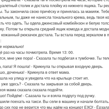
туалетный столик и достала плойку из нижнего ящика. Ты р
ы. Ты закончила свою причёску и принялась за макияж. Теб
альным, ты даже не нанесла тонального крема, ведь твоя к
ть что одеть. Ты одела джинсовый комбейнзон и белую толс
ку. Потом ты открыла средний ящик комода и достала модн
 кожанный рюкзачок достала. Ты встала перед зеркалом в 
:
де нормально!
ё раз на часы почмотрела. Время 13: 00.
ется, мне уже пора! - Сказала ты подбегая к тумбочке. Ты те
а, папа! Я пошла! - Крикнула ты открывая входную дверь.
шо, доченька! - Крикнула в ответ мама.
шла на улицу и увидела что на крыльце стоит ип.
ы уже здесь? - Сказала ты закрывая за собой дверь.
твоя мама сказала сказала подойти.
ошо! Пойдём! - Саазала ты и взяла подругу под ручку.
шили поехать на такси. Вы сели в машину и начали болтать
 до сих пор не верится что мы идём на концерт EXO! - Ёрзала