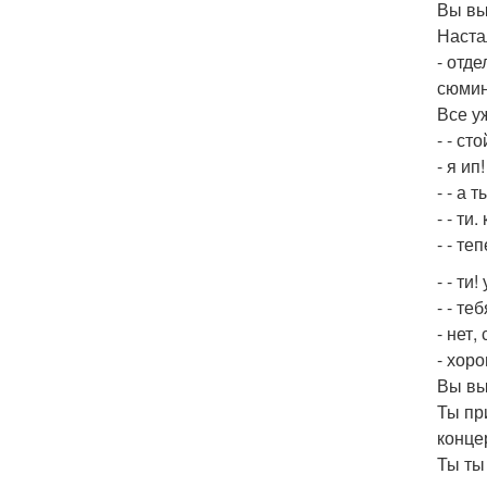
Вы вы
Наста
- отд
сюмин
Все у
- - ст
- я ип
- - а 
- - ти
- - те
- - т
- - т
- нет,
- хоро
Вы вы
Ты пр
конце
Ты ты