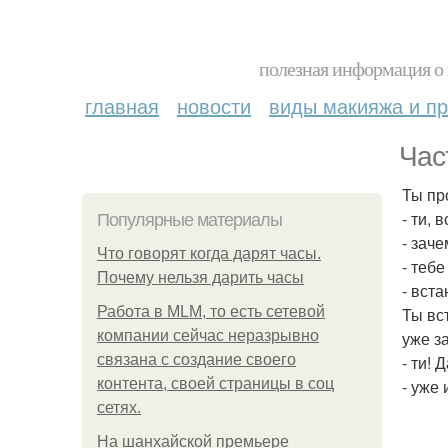
полезная информация о 
главная
новости
виды макияжа и пр
Час
Ты пр
- ти, 
Популярные материалы
- зач
Что говорят когда дарят часы.
- тебе
Почему нельзя дарить часы
- вст
Работа в MLM, то есть сетевой
Ты вс
компании сейчас неразрывно
уже з
связана с создание своего
- ти! 
контента, своей страницы в соц
- уже 
сетях.
На шанхайской премьере