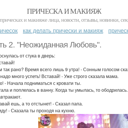
ПРИЧЕСКА И МАКИЯЖ
прическах и макияже лица, новости, отзывы, новинки, сек
ичесок
как делать прически и макияж
причес
ть 2. "Неожиданная Любовь".
оснулась от стука в дверь:
вставай!
ем так рано? Время всего лишь 9 утра! - Сонным голосом ска
 надо много успеть! Вставай! - Уже строго сказала мама.
аю! - Начала подниматься с кровати ты.
тала и поплелась в ванну. Когда ты умылась, то ободрилась
автракают.
Давай ешь, а то отстынет! - Сказал папа.
иду! - Сказала ты проходя на кухню.