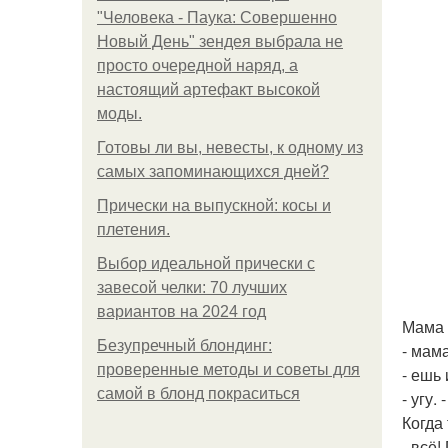
"Человека - Паука: Совершенно
Новый День" зендея выбрала не
просто очередной наряд, а
настоящий артефакт высокой
моды.
Готовы ли вы, невесты, к одному из
самых запоминающихся дней?
Прически на выпускной: косы и
плетения.
Выбор идеальной прически с
завесой челки: 70 лучших
вариантов на 2024 год
Мама 
Безупречный блондинг:
- мам
проверенные методы и советы для
- ешь
самой в блонд покраситься
- угу.
Когда 
- всё