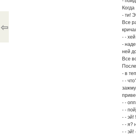
- пойд
Когда
- ти! 
Все р
⇦
крича
- - хе
- наде
ней д
Все вс
После
- в т
- - ч
зажму
привее
- - о
- - по
- - эй
- - я?
- - эй