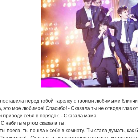
поставила перед тобой тарелку с твоими любимыми блинч
а, это моё любимое! Спасибо! - Сказала ты не отводя глаз от
 и приводи себя в порядок. - Сказала мама.
 - С набитым ртом сказала ты.
ты поела, ты пошла к себе в комнату. Ты стала думать, как 
! Придумала! - Сказала ты и посмотрела на часы, которые ст