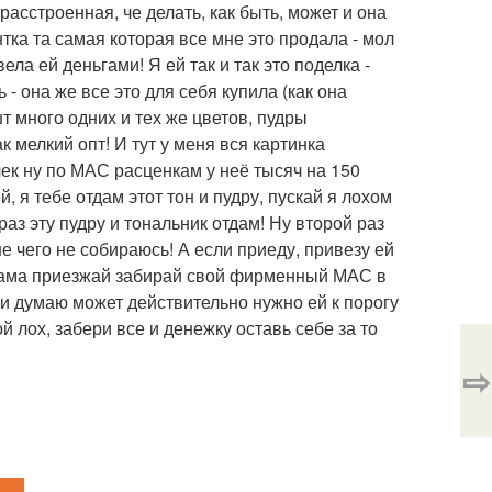
расстроенная, че делать, как быть, может и она
нтка та самая которая все мне это продала - мол
ла ей деньгами! Я ей так и так это поделка -
 - она же все это для себя купила (как она
шт много одних и тех же цветов, пудры
к мелкий опт! И тут у меня вся картинка
чек ну по МАС расценкам у неё тысяч на 150
, я тебе отдам этот тон и пудру, пускай я лохом
 раз эту пудру и тональник отдам! Ну второй раз
не чего не собираюсь! А если приеду, привезу ей
ит сама приезжай забирай свой фирменный МАС в
т и думаю может действительно нужно ей к порогу
й лох, забери все и денежку оставь себе за то
⇨