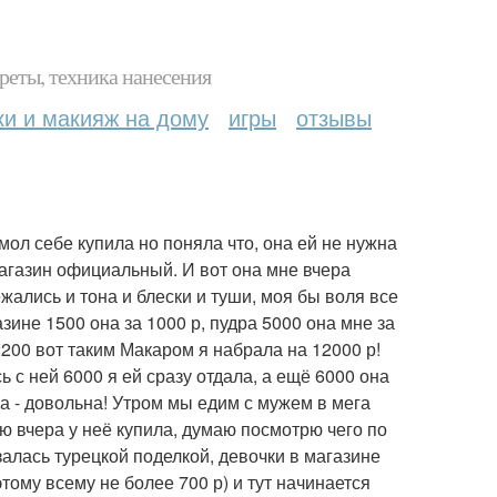
реты, техника нанесения
ки и макияж на дому
игры
отзывы
мол себе купила но поняла что, она ей не нужна
магазин официальный. И вот она мне вчера
жались и тона и блески и туши, моя бы воля все
ине 1500 она за 1000 р, пудра 5000 она мне за
 2200 вот таким Макаром я набрала на 12000 р!
с ней 6000 я ей сразу отдала, а ещё 6000 она
на - довольна! Утром мы едим с мужем в мега
ую вчера у неё купила, думаю посмотрю чего по
залась турецкой поделкой, девочки в магазине
тому всему не более 700 р) и тут начинается