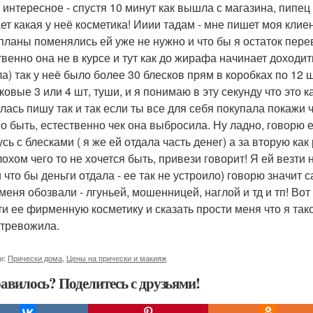
 интересное - спустя 10 минут как вышла с магазина, пипец 
ает какая у неё косметика! Ииии тадам - мне пишет моя клие
 планы поменялись ей уже не нужно и что бы я остаток переве
венно она не в курсе и тут как до жирафа начинает доходить
ла) так у неё было более 30 блесков прям в коробках по 12 
овые 3 или 4 шт, туши, и я понимаю в эту секунду что это ка
лась пишу так и так если ты все для себя покупала покажи 
о быть, естественно чек она выбросила. Ну ладно, говорю ей
сь с блесками ( я же ей отдала часть денег) а за вторую как
лохом чего то не хочется быть, привези говорит! Я ей везти 
 и что бы деньги отдала - ее так не устроило) говорю знач
 меня обозвали - лгуньей, мошенницей, наглой и тд и тп! Во
ти ее фирменную косметику и сказать прости меня что я тако
отревожила.
и:
Прически дома
,
Цены на прически и макияж
авилось? Поделитесь с друзьями!