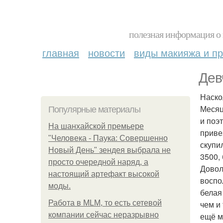
полезная информация о 
главная
новости
виды макияжа и пр
Дев
Наско
Месяц
Популярные материалы
и поэ
На шанхайской премьере
приве
"Человека - Паука: Совершенно
скупи
Новый День" зендея выбрала не
3500,
просто очередной наряд, а
Довол
настоящий артефакт высокой
воспо
моды.
белая
Работа в MLM, то есть сетевой
чем и
компании сейчас неразрывно
ещё м