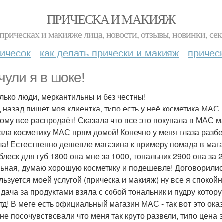
ПРИЧЕСКА И МАКИЯЖ
прическах и макияже лица, новости, отзывы, новинки, сек
ичесок
как делать прически и макияж
причес
чули я в шоке!
лько люди, меркантильны и без честны!
 назад пишет моя клиентка, типо есть у неё косметика МАС 
тому все распродаёт! Сказала что все это покупала в МАС 
зла косметику МАС прям домой! Конечно у меня глаза разбе
ла! Естественно дешевле магазина к примеру помада в магаз
 блеск для губ 1800 она мне за 1000, тональник 2900 она за
ьная, думаю хорошую косметику и подешевле! Договорились 
льзуется моей услугой (прическа и макияж) ну все я спокой
 дача за продуктами взяла с собой тональник и пудру котор
 тд! В меге есть официальный магазин МАС - так вот это ока
не посочувствовали что меня так круто развели, типо цена э