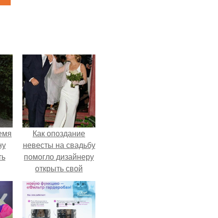
емя
Как опоздание
ну
невесты на свадьбу
ть
помогло дизайнеру
открыть свой
бренд.