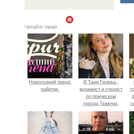
Читайте также
Новогодний тренд:
Я Таня Гилева -
пайетки.
визажист и стилист
т
по прическам
города Тюмени.
с