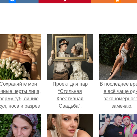
Сохраняйте мои
Проект для пар
В последнее вр
очные черты лица,
"Стильная
я всё чаще од
форму губ, линию
Креативная
закономернос
кул, носа и разрез
Свадьба".
замечаю.
глаз.