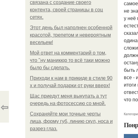
связана с создание своего
самое
контента, своей страницы в соц
не зн
сетях.
у неё
естест
Этот день был наполнен особенной
сказа
красотой, трепетом и невероятным
одинак
весельем!
сложи
Мой ответ на комментарий о том,
должн
что "ну маникюр то всё таки можно
остану
было бы сделать.
быть 
все -
Приходи к нам в прикиде в стиле 90
итоги
х и получай подарки от руки вверх!
отвес
Щас приедут меня выкупать а тут
что п
⇦
очередь на фотосессию со мной.
Сохраняйте мои точные черты
Категори
лица, форму губ, линию скул, носа и
Понр
разрез глаз.