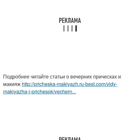
Подробнее читайте статьи о вечерних прическах и
макияж
http://pricheska-makiyazh.ru-best.com/vidy-
makiyazha-i-prichesok/vechern...