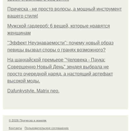
Прическа - не просто волосы, а мощный инструмент
вашего стиля!
Мужской гардероб: 6 вещей, которые нравятся
женщинам
"Эффект Неузнаваемости": почему новый образ
певицы вызвал споры о гранях возможного?
На шанхайской премьере "Человека - Паука:
Совершенно Новый День" зендея выбрала не
просто очередной наряд, а настоящий артефакт
высокой моды.
Dafunkystyle. Matrix neo.
© 2026 Прическа и макияж
Контакты
Пользовательское соглашение