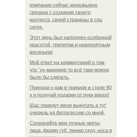
компании сейчас неразрывно
связана с создание своего
контента, своей страницы в соц
сетях.
Этот день был наполнен особенной
красотой, трепетом и невероятным
весельем!
Мой ответ на комментарий о том,
что "ну маникюр то всё таки можно
было бы сделать.
Приходи к нам в прикиде в стиле 90
х и получай подарки от руки вверх!
Щас приедут меня выкупать а тут
очередь на фотосессию со мной.
Сохраняйте мои точные черты
лица, форму губ, линию скул, носа и