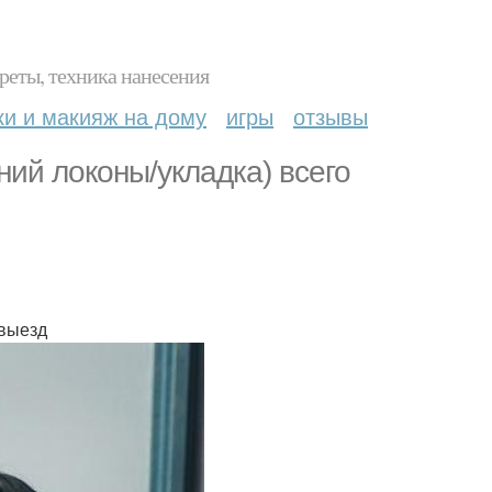
реты, техника нанесения
ки и макияж на дому
игры
отзывы
ий локоны/укладка) всего
 выезд