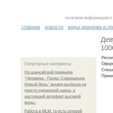
полезная информация о 
главная
новости
виды макияжа и пр
Дев
100
Реснич
Оформ
Популярные материалы
Спеши
На шанхайской премьере
Прини
"Человека - Паука: Совершенно
Новый День" зендея выбрала не
просто очередной наряд, а
настоящий артефакт высокой
моды.
Работа в MLM, то есть сетевой