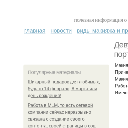
полезная информация о 
главная
новости
виды макияжа и пр
Дев
пор
Макия
Приче
Популярные материалы
Макия
Шикарный подарок для любимых,
Работ
будь то 14 февраля, 8 марта или
Имею 
день рождения!
Работа в MLM, то есть сетевой
компании сейчас неразрывно
связана с создание своего
контента, своей страницы в соц