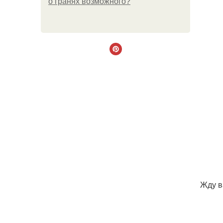
о гранях возможного?
Жду в